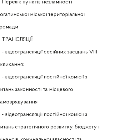
Перелік пунктів незламності
огатинської міської територіальної
громади
ТРАНСЛЯЦІЇ:
- відеотрансляції сесійних засідань VIII
кликання;
- відеотрансляції постійної комісії з
итань законності та місцевого
самоврядування
- відеотрансляції постійної комісії з
итань стратегічного розвитку, бюджету і
інансів, комунальної власності та