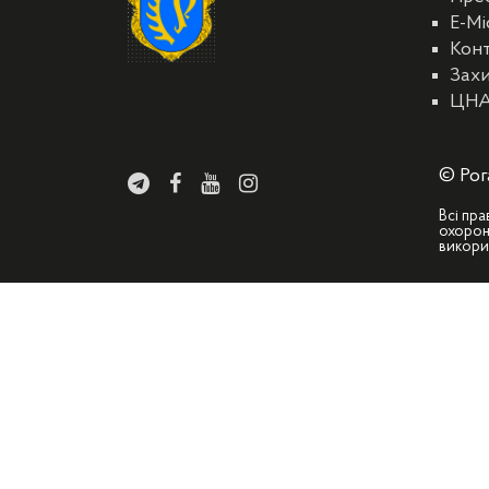
E-Мі
Кон
Захи
ЦН
© Рог
Всі пра
охорон
викори