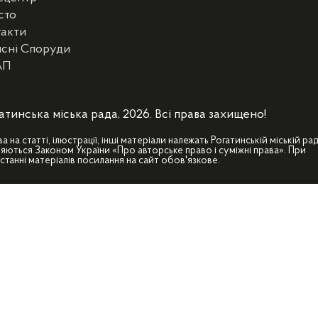
сто
такти
сні Споруди
АП
атинська міська рада, 2026. Всі права захищено!
ва на статті, ілюстрації, інші матеріали належать Рогатинській міській рад
яються Законом України «Про авторське право і суміжні права». При
станні матеріалів посилання на сайт обов'язкове.