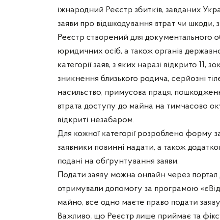
іжнародний Реєстр збитків, завданих Укра
заяви про відшкодування втрат чи шкоди, з
Реєстр створений для документального обл
юридичних осіб, а також органів державно
категорії заяв, з яких наразі відкрито 11
зникнення близького родича, серйозні ті
насильство, примусова праця, пошкодженн
втрата доступу до майна на тимчасово оку
відкриті незабаром.
Для кожної категорії розроблено форму зая
заявники повинні надати, а також додатк
подані на обґрунтування заяви.
Подати заяву можна онлайн через портал Д
отримували допомогу за програмою «єВі
майно, все одно маєте право подати заяву
Важливо, що Реєстр лише приймає та фіксу