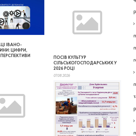
р
п
ЦІ ІВАНО-
п
ИНИ: ЦИФРИ,
, ПЕРСПЕКТИВИ
ПОСІВ КУЛЬТУР
г
СІЛЬСЬКОГОСПОДАРСЬКИХ У
2026 РОЦІ
07.08.2026
п
т
р
п