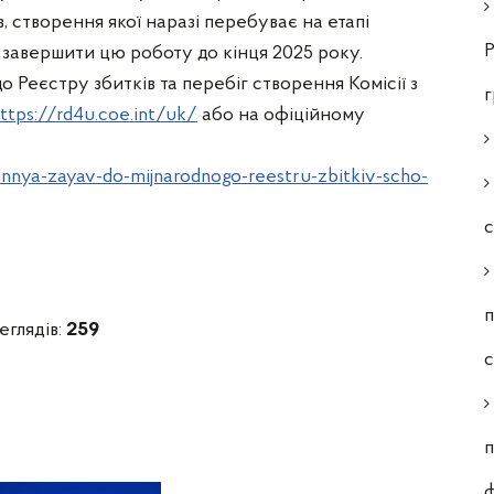
, створення якої наразі перебуває на етапі
Р
 завершити цю роботу до кінця 2025 року.
 Реєстру збитків та перебіг створення Комісії з
ttps://rd4u.coe.int/uk/
або на офіційному
annya-zayav-do-mijnarodnogo-reestru-zbitkiv-scho-
с
п
еглядів:
259
п
ф