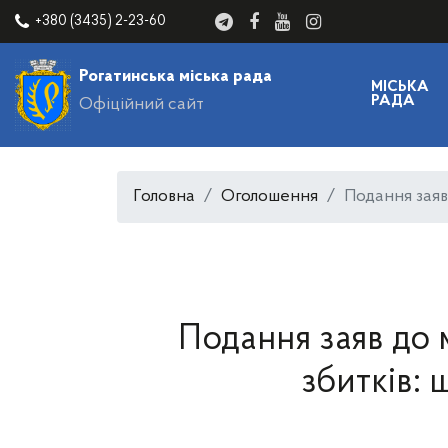
+380 (3435) 2-23-60
Рогатинська міська рада
МІСЬКА
РАДА
Офіційний сайт
Головна
Оголошення
Подання заяв
Подання заяв до
збитків: 