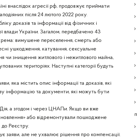
їні внаслідок агресії рф, продовжує приймати
аподіяних після 24 лютого 2022 року.
іку доказів та інформації від фізичних і
ї влади України. Загалом, передбачено 43
, зокрема: вимушене переселення, смерть або
лесні ушкодження, катування, сексуальне
я чи знищення житлового і нежитлового майна,
пованих територіях. Наступні категорії будуть
ви, яка містить опис інформації та доказів, які
ову інформацію та документи, які можуть бути
ія, а згодом і через ЦНАПи. Якщо ви вже
п
дновлення» або відремонтували пошкоджене
 до Реєстру.
є заяви, але не ухвалює рішення про компенсації.