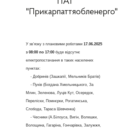
ПАТ
"Прикарпаттяобленерго"
У зв’язку з плановими роботами
17.06.2025
з 08:00 по 17:00
буде відсутнє
електропостачання в таких населених
пунктах:
- Добринів (Зашкапії, Мельників Братів)
- Пуків (Богдана Хмельницького, За
Млин, Зеленова, Луців Кут, Осередок,
Переліски, Помнєрки, Рогатинська,
Слобода, Тараса Шевченка)
- Чесники (А.Білоуса, Вигін, Волешки,
Волощина, Гагаріна, Гончарівка, Залужжя,