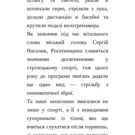
штангу та гантелі, рвали й
штовхали гирю, стріляли з лука,
долали дистанцію в басейні та
крутили педалі велотренажера.
Як зазначив під час вітального
слова міський голова Сергій
Насалик, Рогатинщина славиться
значними досягненнями у
стрілецькому спорті, тож цього
року до програми змагань додали
ще один вид — стрільбу з
пневматичної зброї.
Та наші захисники змагалися не
лише у спорті, а й з невидимим
суперником: із тілом, яке ще
вчиться слухатися після поранень,