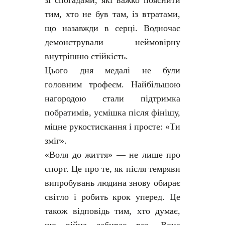
зі спогадами, які важко пояснити
тим, хто не був там, із втратами,
що назавжди в серці. Водночас
демонстрували неймовірну
внутрішню стійкість.
Цього дня медалі не були
головним трофеєм. Найбільшою
нагородою стали підтримка
побратимів, усмішка після фінішу,
міцне рукостискання і просте: «Ти
зміг».
«Воля до життя» — не лише про
спорт. Це про те, як після темряви
випробувань людина знову обирає
світло і робить крок уперед. Це
також відповідь тим, хто думає,