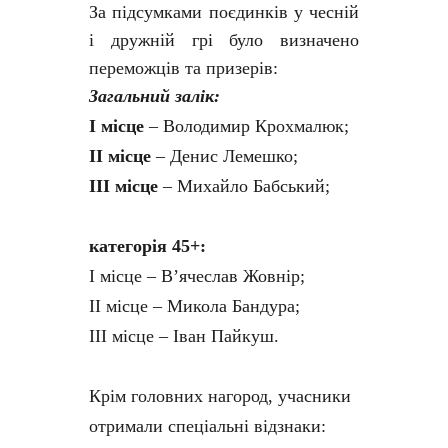
За підсумками поєдинків у чесній
і дружній грі було визначено
переможців та призерів:
Загальний залік:
І місце
– Володимир Крохмалюк;
ІІ місце
– Денис Лемешко;
ІІІ місце
– Михайло Бабський;
категорія 45+:
І місце – В’ячеслав Жовнір;
ІІ місце – Микола Бандура;
ІІІ місце – Іван Пайкуш.
Крім головних нагород, учасники
отримали спеціальні відзнаки: