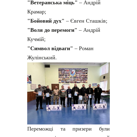
"Ветеранська міць"
– Андрій
Крамар;
"Бойовий дух"
– Євген Сташків;
"Воля до перемоги"
– Андрій
Кучмій;
"Символ відваги"
– Роман
Жулінський.
Переможці та призери були