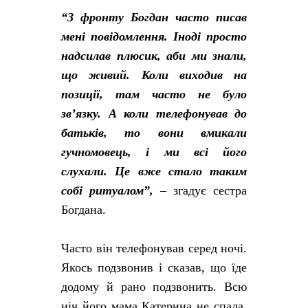
“З фронту Богдан часто писав
мені повідомлення. Іноді просто
надсилав плюсик, аби ми знали,
що живий. Коли виходив на
позиції, там часто не було
зв’язку. А коли телефонував до
батьків, то вони вмикали
гучномовець, і ми всі його
слухали. Це вже стало таким
собі ритуалом”,
– згадує сестра
Богдана.
Часто він телефонував серед ночі.
Якось подзвонив і сказав, що їде
додому й рано подзвонить. Всю
ніч його мама Катерина не спала,