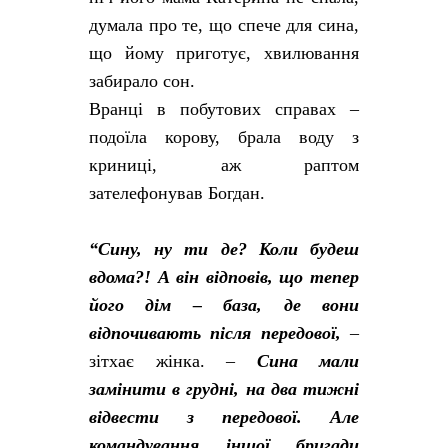
думала про те, що спече для сина,
що йому приготує, хвилювання
забирало сон.
Вранці в побутових справах –
подоїла корову, брала воду з
криниці, аж раптом
зателефонував Богдан.
“Сину, ну ти де? Коли будеш
вдома?! А він відповів, що тепер
його дім – база, де вони
відпочивають після передової,
–
зітхає жінка. –
Сина мали
замінити в грудні, на два тижні
відвести з передової. Але
командування іншої бригади