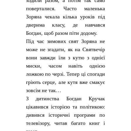
ходили разом, а потім так само
поверталися. Часто маленька
Зоряна чекала кілька уроків під
дверима класу, де навчався
Богдан, щоб разом піти додому.
Під час зимових свят Зоряна не
може не згадати, як на Святвечір
вони завжди їли з кутю з однієї
миски, часом навіть однією
ложкою по черзі. Тепер ці спогади
гріють серце, але кутя вже смакує
зовсім не так…
З дитинства Богдан Кручак
цікавився історією та політикою:
дивився історичні програми по
телевізору, читав багато книг і