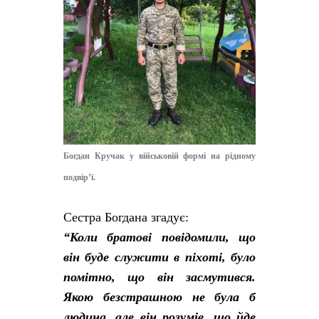
Богдан Кручак у військовій формі на рідному
подвір’ї.
Сестра Богдана згадує:
“Коли братові повідомили, що
він буде служити в піхоті, було
помітно, що він засмутився.
Якою безстрашною не була б
людина, але він розумів, що йде