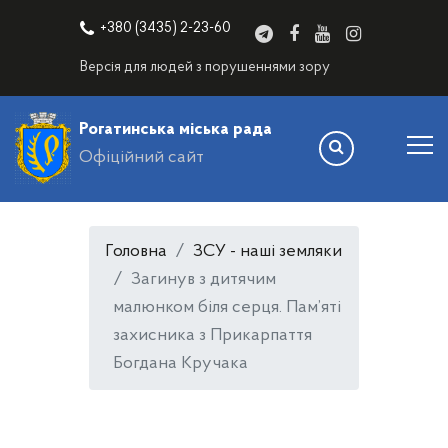
+380 (3435) 2-23-60
Версія для людей з порушеннями зору
Рогатинська міська рада
Офіційний сайт
Головна
ЗСУ - наші земляки
Загинув з дитячим
малюнком біля серця. Пам’яті
захисника з Прикарпаття
Богдана Кручака