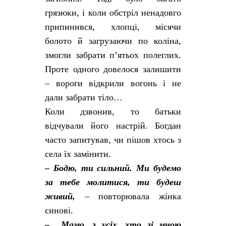
грязюки, і коли обстріл ненадовго
припинився, хлопці, місячи
болото й загрузаючи по коліна,
змогли забрати п’ятьох полеглих.
Проте одного довелося залишити
– вороги відкрили вогонь і не
дали забрати тіло…
Коли дзвонив, то батьки
відчували його настрій. Богдан
часто запитував, чи пішов хтось з
села їх замінити.
– Бодю, ти сильний. Ми будемо
за тебе молитися, ти будеш
живий,
– повторювала жінка
синові.
– Мамо, з усіх, хто зі мною