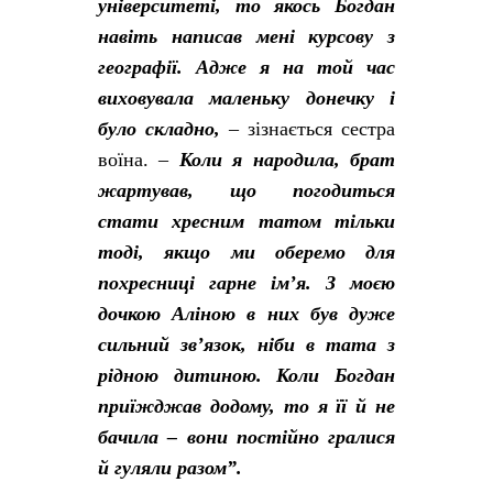
університеті, то якось Богдан
навіть написав мені курсову з
географії. Адже я на той час
виховувала маленьку донечку і
було складно,
– зізнається сестра
воїна. –
Коли я народила, брат
жартував, що погодиться
стати хресним татом тільки
тоді, якщо ми оберемо для
похресниці гарне ім’я.
З моєю
дочкою Аліною в них був дуже
сильний зв’язок, ніби в тата з
рідною дитиною. Коли Богдан
приїжджав додому, то я її й не
бачила – вони постійно гралися
й гуляли разом”.