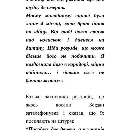
туди, де смерть.
Моєму молодшому синові було
лише 4 місяці, коли брат йшов
на війну. Він тоді довго стояв
над колискою і дивився на
дитину. Ніби розумів, що може
більше його не побачити. Я
наздогнала його в коридорі, міцно
обійняла… і більше вже не
бачила живим”.
Батько захисника розповів, що
якось восени Богдан
зателефонував і сказав, що їх
посилають на штурм:
“Посадка, два дерева, а у хлопців