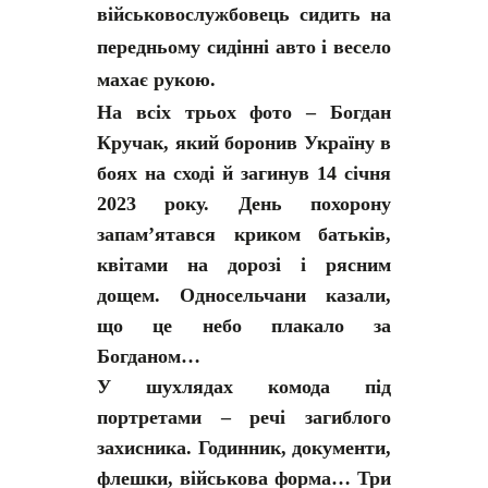
військовослужбовець сидить на
передньому сидінні авто і весело
махає рукою.
На всіх трьох фото – Богдан
Кручак, який боронив Україну в
боях на сході й загинув 14 січня
2023 року. День похорону
запам’ятався криком батьків,
квітами на дорозі і рясним
дощем. Односельчани казали,
що це небо плакало за
Богданом…
У шухлядах комода під
портретами – речі загиблого
захисника. Годинник, документи,
флешки, військова форма… Три