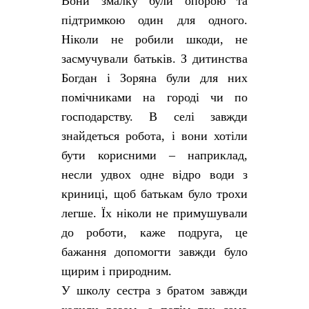
Вони змалку були опорою та
підтримкою один для одного.
Ніколи не робили шкоди, не
засмучували батьків. З дитинства
Богдан і Зоряна були для них
помічниками на городі чи по
господарству. В селі завжди
знайдеться робота, і вони хотіли
бути корисними – наприклад,
несли удвох одне відро води з
криниці, щоб батькам було трохи
легше. Їх ніколи не примушували
до роботи, каже подруга, це
бажання допомогти завжди було
щирим і природним.
У школу сестра з братом завжди