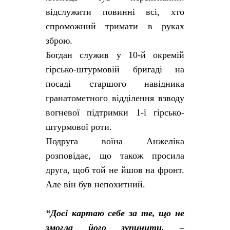
відслужити повинні всі, хто
спроможний тримати в руках
зброю.
Богдан служив у 10-й окремій
гірсько-штурмовій бригаді на
посаді старшого навідника
гранатометного відділення взводу
вогневої підтримки 1-ї гірсько-
штурмової роти.
Подруга воїна Анжеліка
розповідає, що також просила
друга, щоб той не йшов на фронт.
Але він був непохитний.
“Досі картаю себе за те, що не
змогла його зупинити, –