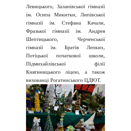
Левицького, Заланівської гімназії
ім. Осипа Микитки, Липівської
гімназії ім. Стефана Качали,
Фразької гімназії ім. Андрея
Шептицького, Черченської
гімназії ім. Братів Лепких,
Потіцької початкової школи,
Підмихайлівської філії
Княгиницького ліцею, а також
вихованці Рогатинського ЦДЮТ.