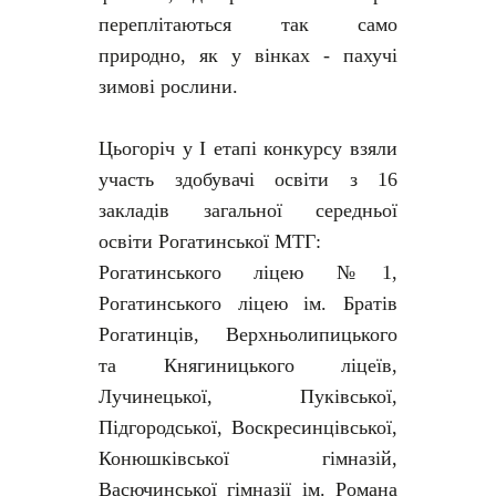
переплітаються так само
природно, як у вінках - пахучі
зимові рослини.
Цьогоріч у І етапі конкурсу взяли
участь здобувачі освіти з 16
закладів загальної середньої
освіти Рогатинської МТГ:
Рогатинського ліцею №1,
Рогатинського ліцею ім. Братів
Рогатинців, Верхньолипицького
та Княгиницького ліцеїв,
Лучинецької, Пуківської,
Підгородської, Воскресинцівської,
Конюшківської гімназій,
Васючинської гімназії ім. Романа