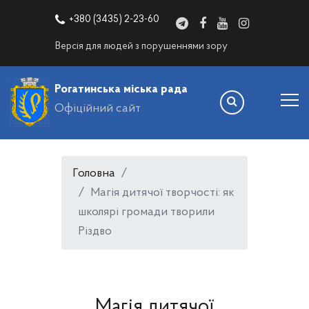
+380 (3435) 2-23-60
Версія для людей з порушеннями зору
Рогатинська міська рада
Офіційний сайт
Головна
Магія дитячої творчості: як
школярі громади творили
Різдво
Магія дитячої