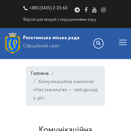
+380 (3435) 2-23-60
Версія для людей з порушеннями зору
Рогатинська міська рада
Офіційний сайт
Головна
Комунікаційна кампанія
«Наставництво — твій досвід
у дії»
Комунікаційна