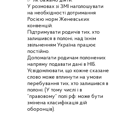
✅ Як бажано діяти:
У розмовах зі ЗМІ наголошувати
на необхідності дотримання
Росією норм Женевських
конвенцій.
Підтримувати родичів тих, хто
залишився в полоні, над їхнім
звільненням Україна працює
постійно.
Допомагати родичам полонених
напряму подавати дані в НІБ.
Усвідомлювати, що кожне сказане
слово може вплинути на умови
перебування тих, хто залишився в
полоні. (У тому числі і в
“правовому” полі рф: може бути
змінена класифікація дій
оборонців).