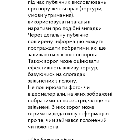
під час публічних висловлювань
про порушення прав (тортури,
умови утримання),
використовувати загальні
наративи про подібні випадки.
Через детальну публічно
поширену інформацію можуть
постраждати побратими, які ще
залишаються в полоні ворога.
Також ворог може оцінювати
ефективність впливу тортур,
базуючись на спогадах
звільнених з полону.
Не поширювати фото- чи
відеоматеріали, на яких зображені
побратими та посестри, які ще не
звільнені. З них ворог може
отримати додаткову інформацію
про те, чим займався полонений
чи полонена.