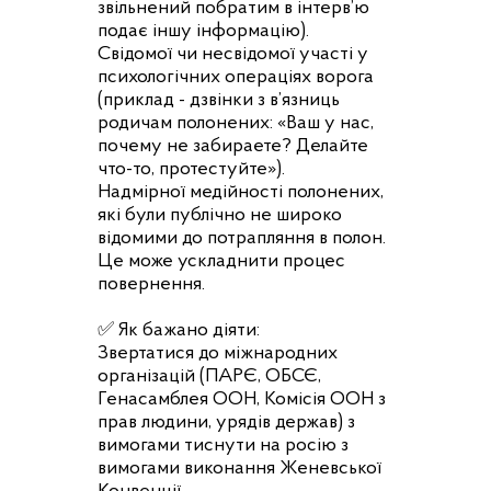
звільнений побратим в інтерв’ю
подає іншу інформацію).
Свідомої чи несвідомої участі у
психологічних операціях ворога
(приклад - дзвінки з в’язниць
родичам полонених: «Ваш у нас,
почему не забираете? Делайте
что-то, протестуйте»).
Надмірної медійності полонених,
які були публічно не широко
відомими до потрапляння в полон.
Це може ускладнити процес
повернення.
✅ Як бажано діяти:
Звертатися до міжнародних
організацій (ПАРЄ, ОБСЄ,
Генасамблея ООН, Комісія ООН з
прав людини, урядів держав) з
вимогами тиснути на росію з
вимогами виконання Женевської