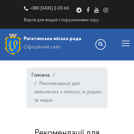
+380 (3435) 2-23-60
Версія для людей з порушеннями зору
Рогатинська міська рада
Офіційний сайт
Головна
Рекомендації для
звільнених з полону, їх родин
та медіа
Рекомендації для