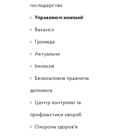
господарство
Управляючі компанії
Ваканcії
Громада
Актуально
Інклюзія
Безкоштовна правнича
допомога
Центр контролю та
профілактики хвороб
Охорона здоров'я