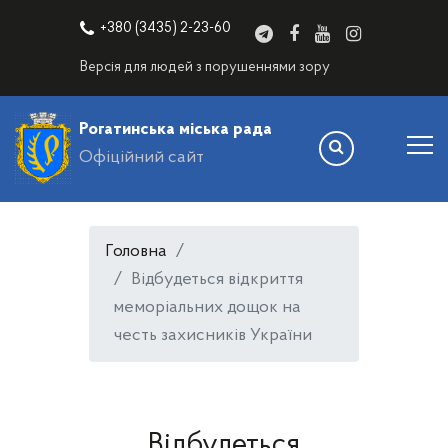
+380 (3435) 2-23-60
Версія для людей з порушеннями зору
Рогатинська міська рада
Офіційний сайт
Головна
Відбудеться відкриття
меморіальних дощок на
честь захисників України
Відбудеться