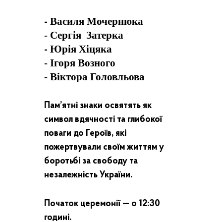
Василя
Мочернюка
-
-
Сергія Затерка
Юрія Хіцяка
-
-
Ігоря
Возного
-
Віктора Головльова
Пам’ятні знаки освятять як
символ вдячності та глибокої
поваги до Героїв, які
пожертвували своїм життям у
боротьбі за свободу та
незалежність України.
Початок церемонії — о 12:30
годині.