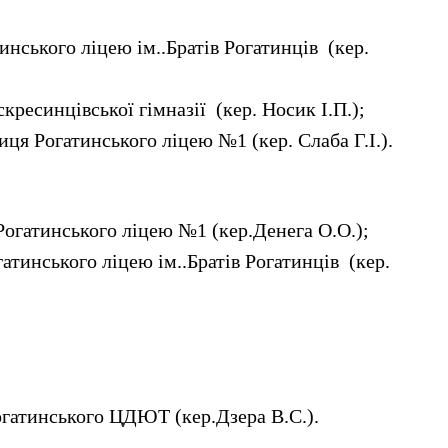
инського ліцею ім..Братів Рогатинців (кер.
кресинцівської гімназії (кер. Носик І.П.);
иця Рогатинського ліцею №1 (кер. Слаба Г.І.).
Рогатинського ліцею №1 (кер.Денега О.О.);
атинського ліцею ім..Братів Рогатинців (кер.
огатинського ЦДЮТ (кер.Дзера В.С.).