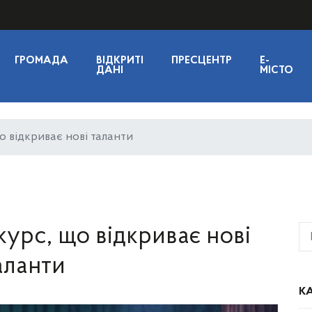
ГРОМАДА
ВІДКРИТІ
ПРЕСЦЕНТР
E-
ДАНІ
МІСТО
о відкриває нові таланти
курс, що відкриває нові
аланти
КА