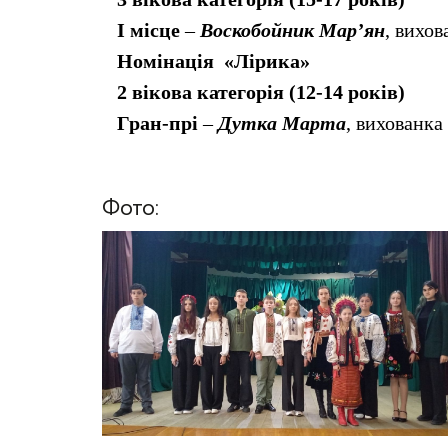
І місце
–
Воскобойник Мар’ян
, вихо
Номінація «Лірика»
2 вікова категорія (12-14 років)
Гран-прі
–
Дутка Марта
, вихованка
Фото: