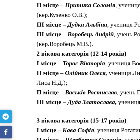
ІІ
місце –
Притика Соломія
,
учениця
(кер.Кузенко О.В.);
ІІІ
місце –
Дудка Альбіна
,
учениця Ро
ІІІ місце
–
Воробець Андрій
, учень Р
(кер.Воробець М.В.).
2 вікова категорія (12-14 років)
І місце
–
Торос Вікторія
, учениця Во
ІІ місце –
Олійник Олеся,
учениця Лип
Лиса Н.Д.);
ІІ місце
–
Васьків Ростислав
, учень 
ІІІ місце –
Дуда Златослава
,
учениця
3 вікова категорія (15-17 років)
І місце
–
Кава Софія
, учениця Рогати
ІІ місце –
Щербатюк Соломія,
учени