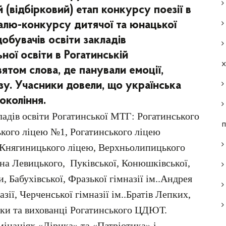
 (відбірковий) етап конкурсу поезії в
алю-конкурсу дитячої та юнацької
обувачів освіти закладів
ної освіти в Рогатинській
ятом слова, де панували емоції,
зу. Учасники довели, що українська
окоління.
адів освіти Рогатинської МТГ: Рогатинського
п
ського ліцею №1, Рогатинського ліцею
 Княгиницького ліцею, Верхньолипицького
ана Левицького, Пуківської, Конюшківської,
, Бабухівської, Фразької гімназії ім..Андрея
ії, Черченської гімназії ім..Братів Лепких,
тки та вихованці Рогатинського ЦДЮТ.
інаціях «Лірика» та «Патріотика» і