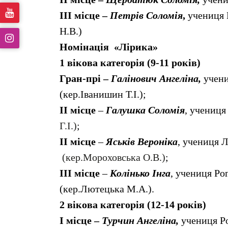
ІІІ місце –
Петрів Соломія
,
учениця 
Н.В.)
Номінація «Лірика»
1 вікова категорія (9-11 років)
Гран-прі –
Галінович Ангеліна,
учени
(кер.Іванишин Т.І.);
ІІ місце
–
Галушка Соломія
, учениц
Г.І.)
;
ІІ місце
–
Яськів Вероніка
, учениця Л
(кер.Мороховська О.В.)
;
ІІІ місце
–
Колінько Інга
, учениця Ро
(кер.Лютецька М.А.).
2 вікова категорія (12-14 років)
І місце –
Турчин Ангеліна,
учениця Р