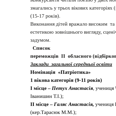
змагались у трьох вікових категоріях (
(15-17 років).
Виконання дітей вражало високим та 
естетикою зовнішнього вигляду, сцен
задумом.
Список
переможців
ІІ обласного (відбірко
Заклади загальної
середньої освіти
Номінація «Патріотика»
1 вікова категорія (9-11 років)
І місце –
Петух Анастасія
, учениця 
Іванишин Т.І.);
ІІ
місце –
Галяс Анастасія,
учениця 
(кер.Тарасюк М.М.);