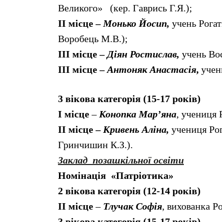
Великого» (кер. Гаврись Г.Я.);
ІІ місце –
Монько Йосип,
учень Рогат
Воробець М.В.);
ІІІ місце –
Діян Ростислав,
учень Вос
ІІІ місце –
Антоняк Анастасія
,
учен
3 вікова категорія (15-17 років)
І місце
–
Конопка Мар’яна
, учениця 
ІІ місце –
Кривень Аліна,
учениця Рог
Гринчишин К.З.).
Заклад позашкільної освіти
Номінація «Патріотика»
2 вікова категорія (12-14 років)
ІІ місце
–
Тлучак Софія
, вихованка Р
3 вікова категорія (15-17 років)