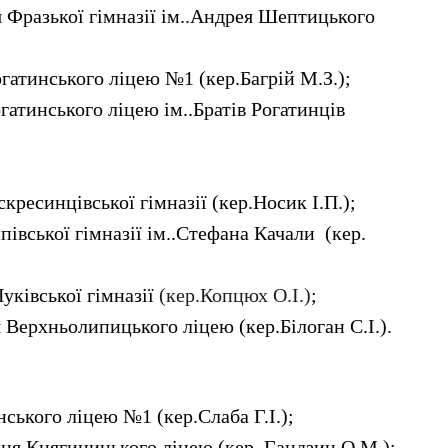
 Фразької гімназії ім..Андрея Шептицького
гатинського ліцею №1 (кер.Багрій М.З.);
огатинського ліцею ім..Братів Рогатинців
скресинцівської гімназії (кер.Носик І.П.);
івської гімназії ім..Стефана Качали (кер.
Пуківської гімназії
(кер.Копцюх О.І.)
;
 Верхньолипицького ліцею (кер.Білоган С.І.).
нського ліцею №1 (кер.Слаба Г.І.);
ця Княгиницького ліцею (кер. Гандзин О.М.);