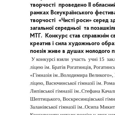
творчості проведено ІІ обласний
рамках Всеукраїнського фестив
творчості «Чисті роси» серед зд
загальної середньої та позашкіль
МТГ. Конкурс став справжнім св
креатив і сила художнього обра
поезія живе в душах молодого п
У конкурсі взяли участь учні 15 закл
ліцею ім. Братів Рогатинців, Рогатин
«Гімназія ім..Володимира Великого»,
ліцею, Васючинської гімназії ім. Ром
Липівської гімназії ім..Стефана Качали
Шептицького, Воскресинцівської гімназ
Заланівської гімназії ім..Осипа Мики
Конкурсанти читали поезію у двох ном