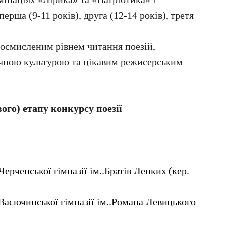
перша (9-11 років), друга (12-14 років), третя
осмисленим рівнем читання поезій,
ічною культурою та цікавим режисерським
вого) етапу конкурсу
поезії
Черченської гімназії ім..Братів Лепких (кер.
Васючинської гімназії ім..Романа Левицького