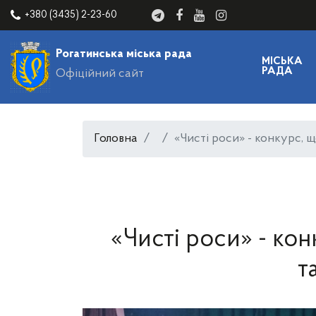
+380 (3435) 2-23-60
Рогатинська міська рада
МІСЬКА
РАДА
Офіційний сайт
Головна
«Чисті роси» - конкурс, щ
«Чисті роси» - кон
т