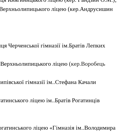
Верхньолипицького ліцею (кер.Андрусишин
ця Черченської гімназії ім.Братів Лепких
я Верхньолипицького ліцею
(кер.Воробець
ипівської гімназії ім..Стефана Качали
гатинського ліцею ім..Братів Рогатинців
огатинського ліцею «Гімназія ім..Володимира