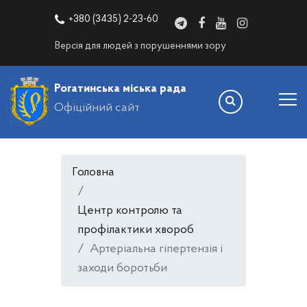
+380 (3435) 2-23-60
Версія для людей з порушеннями зору
Рогатинська міська рада
Офіційний сайт
Головна
Центр контролю та
профілактики хвороб
Артеріальна гіпертензія і
заходи боротьби