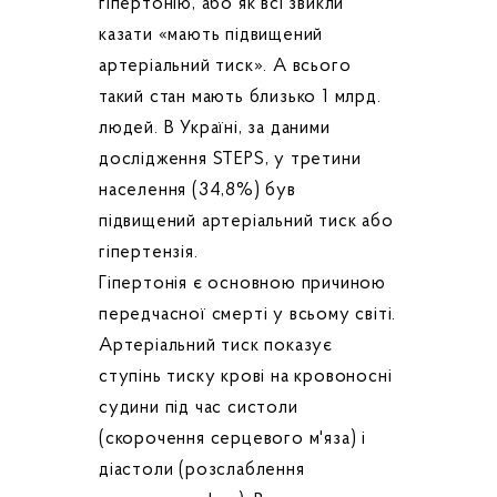
гіпертонію, або як всі звикли
казати «мають підвищений
артеріальний тиск». А всього
такий стан мають близько 1 млрд.
людей. В Україні, за даними
дослідження STEPS, у третини
населення (34,8%) був
підвищений артеріальний тиск або
гіпертензія.
Гіпертонія є основною причиною
передчасної смерті у всьому світі.
Артеріальний тиск показує
ступінь тиску крові на кровоносні
судини під час систоли
(скорочення серцевого м'яза) і
діастоли (розслаблення