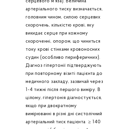
серцевого м'яза). Величина
артеріального тиску визначається,
головним чином, силою серцевих
скорочень, кількістю крові, яку
викидає серце при кожному
скороченні, опором, що чиниться
току крові стінками кровоносних
судин (особливо периферичних).
Діагноз гіпертонії підтверджують
при повторному візиті пацієнта до
медичного закладу, зазвичай через
1-4 тижні після першого виміру. В
цілому, гіпертонія діагностується,
якщо при двократному
вимірюванні в різні дні систолічний
артеріальний тиск пацієнта ≥ 140