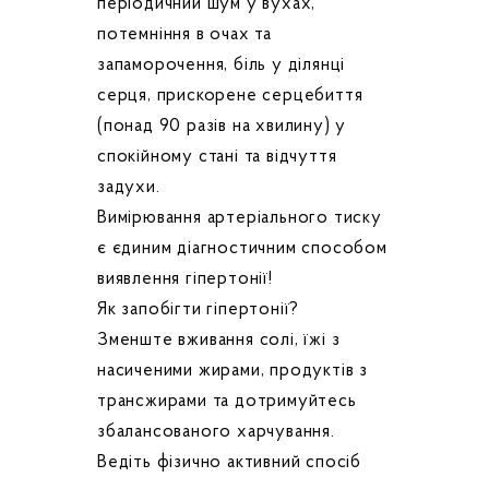
періодичний шум у вухах,
потемніння в очах та
запаморочення, біль у ділянці
серця, прискорене серцебиття
(понад 90 разів на хвилину) у
спокійному стані та відчуття
задухи.
Вимірювання артеріального тиску
є єдиним діагностичним способом
виявлення гіпертонії!
Як запобігти гіпертонії?
Зменште вживання солі, їжі з
насиченими жирами, продуктів з
трансжирами та дотримуйтесь
збалансованого харчування.
Ведіть фізично активний спосіб