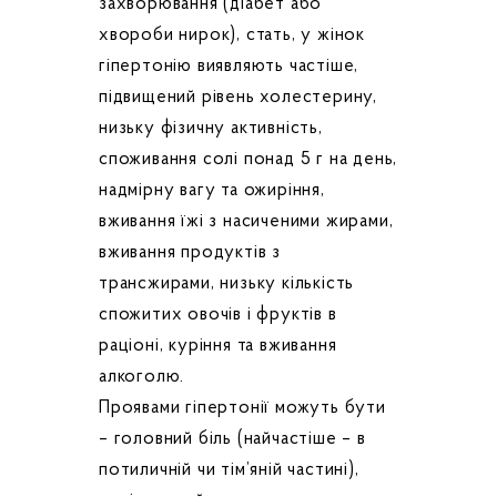
захворювання (діабет або
хвороби нирок), стать, у жінок
гіпертонію виявляють частіше,
підвищений рівень холестерину,
низьку фізичну активність,
споживання солі понад 5 г на день,
надмірну вагу та ожиріння,
вживання їжі з насиченими жирами,
вживання продуктів з
трансжирами, низьку кількість
спожитих овочів і фруктів в
раціоні, куріння та вживання
алкоголю.
Проявами гіпертонії можуть бути
– головний біль (найчастіше – в
потиличній чи тім’яній частині),