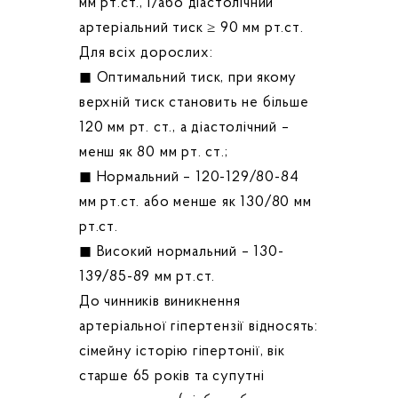
мм рт.ст., і/або діастолічний
артеріальний тиск ≥ 90 мм рт.ст.
Для всіх дорослих:
◼ Оптимальний тиск, при якому
верхній тиск становить не більше
120 мм рт. ст., а діастолічний –
менш як 80 мм рт. ст.;
◼ Нормальний – 120-129/80-84
мм рт.ст. або менше як 130/80 мм
рт.ст.
◼ Високий нормальний – 130-
139/85-89 мм рт.ст.
До чинників виникнення
артеріальної гіпертензії відносять:
сімейну історію гіпертонії, вік
старше 65 років та супутні