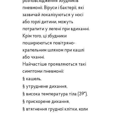
розповсюдження збудників
пневмонії. Віруси і бактерії, які
зазвичай локалізуються у носі
або горлі дитини, можуть
потрапити у легені при вдиханні.
Крім того, ці збудники
поширюються повітряно-
крапельним шляхом при кашлі
або чханні.
Найчастіше проявляються такі
симптоми пневмонії:
§
кашель,
§
утруднене дихання,
§
висока температура тіла (39°),
§
прискорене дихання,
§
втягнення грудної клітки, коли