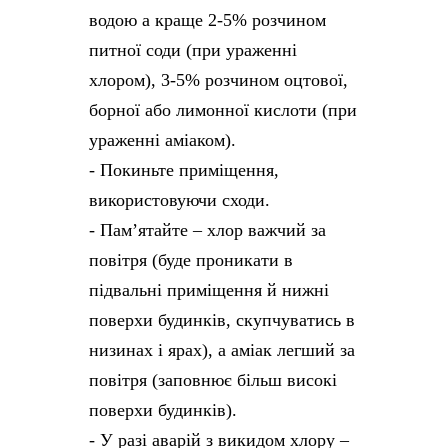
водою а краще 2-5% розчином
питної соди (при ураженні
хлором), 3-5% розчином оцтової,
борної або лимонної кислоти (при
ураженні аміаком).
- Покиньте приміщення,
використовуючи сходи.
- Памʼятайте – хлор важчий за
повітря (буде проникати в
підвальні приміщення й нижні
поверхи будинків, скупчуватись в
низинах і ярах), а аміак легший за
повітря (заповнює більш високі
поверхи будинків).
- У разі аварій з викидом хлору –