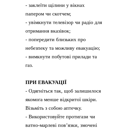
- заклеїти щілини у вікнах
папером чи скотчем;
- увімкнути телевізор чи радіо для
отримання вказівок;
- попередити близьких про
небезпеку та можливу евакуацію;
- вимкнути побутові прилади та
газ.
ПРИ ЕВАКУАЦІЇ
- Одягніться так, щоб залишилося
якомога менше відкритої шкіри.
Візьміть з собою аптечку.
- Використовуйте протигази чи
ватно-марлеві повʼязки, змочені