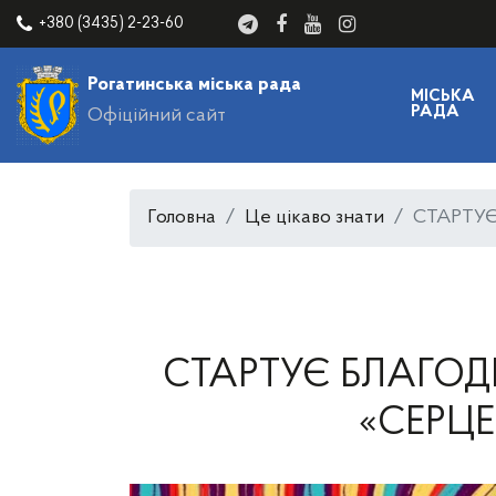
+380 (3435) 2-23-60
Рогатинська міська рада
МІСЬКА
РАДА
Офіційний сайт
Головна
Це цікаво знати
СТАРТУЄ
СТАРТУЄ БЛАГОДІ
«СЕРЦЕ