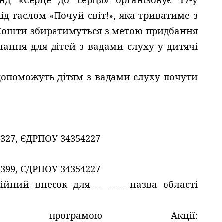
ід гаслом «Почуй світ!», яка триватиме з
. Кошти збиратимуться з метою придбання
ання для дітей з вадами слуху у дитячі
допоможуть дітям з вадами слуху почути
4327, ЄДРПОУ 34354227
6399, ЄДРПОУ 34354227
йний внесок для_________назва області
 програмою Акції: