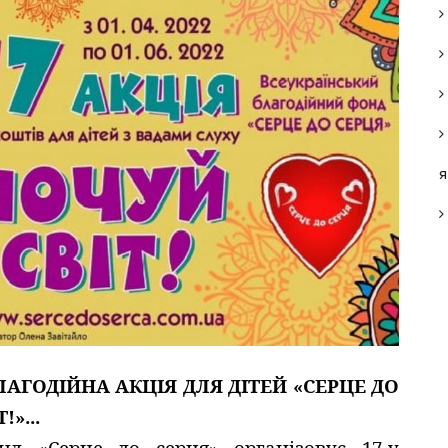
я
БЛАГОДІЙНА АКЦІЯ ДЛЯ ДІТЕЙ «СЕРЦЕ ДО
»...
нд «Серце до серця» організовує 17-у