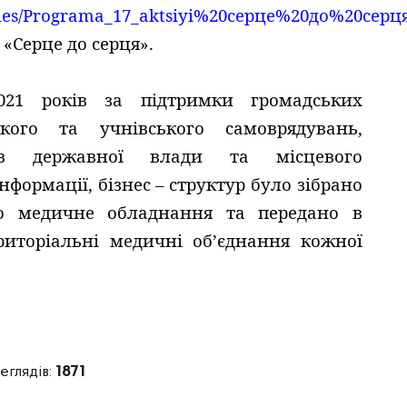
/files/Programa_17_aktsiyi%20серце%20до%20серц
 «Серце до серця».
021 років за підтримки громадських
ького та учнівського самоврядувань,
нів державної влади та місцевого
нформації, бізнес – структур було зібрано
но медичне обладнання та передано в
риторіальні медичні об’єднання кожної
еглядів:
1871