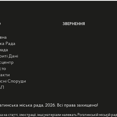
Ю
ЗВЕРНЕННЯ
вна
ка Рада
мада
риті Дані
сцентр
сто
такти
сні Споруди
АП
атинська міська рада, 2026. Всі права захищено!
ва на статті, ілюстрації, інші матеріали належать Рогатинській міській рад