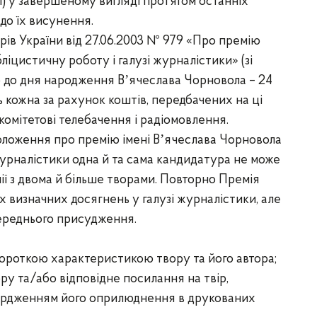
і) у завершеному вигляді протягом останніх
 до їх висунення.
рів України від 27.06.2003 № 979 «Про премію
ліцистичну роботу і галузі журналістики» (зі
 до дня народження Вʼячеслава Чорновола – 24
 кожна за рахунок коштів, передбачених на ці
омітетові телебачення і радіомовлення.
Положення про премію імені Вʼячеслава Чорновола
журналістики одна й та сама кандидатура не може
ї з двома й більше творами. Повторно Премія
 визначних досягнень у галузі журналістики, але
переднього присудження.
ороткою характеристикою твору та його автора;
ру та/або відповідне посилання на твір,
твердженням його оприлюднення в друкованих