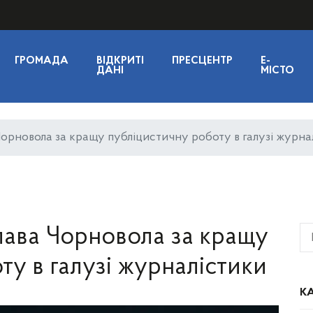
ГРОМАДА
ВІДКРИТІ
ПРЕСЦЕНТР
E-
ДАНІ
МІСТО
Чорновола за кращу публіцистичну роботу в галузі журна
слава Чорновола за кращу
ту в галузі журналістики
КА