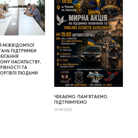
Я МІЖВІДОМЧОЇ
ТАНЬ ПІДТРИМКИ
ОБІГАННЯ
МУ НАСИЛЬСТВУ,
 РІВНОСТІ ТА
ТОРГІВЛІ ЛЮДЬМИ
ЧЕКАЄМО. ПАМ’ЯТАЄМО.
ПІДТРИМУЄМО
04.08.2026