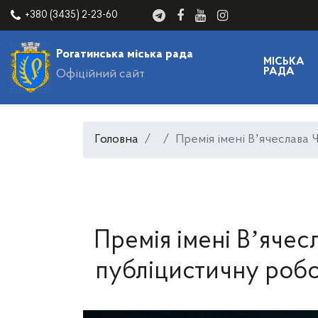
+380 (3435) 2-23-60
Рогатинська міська рада
МІСЬКА
РАДА
Офіційний сайт
Головна
Премія імені Вʼячеслава 
Премія імені Вʼяче
публіцистичну робо