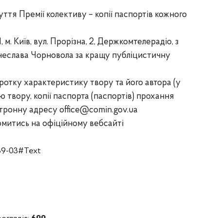
уття Премії колективу – копії паспортів кожного
м. Київ, вул. Прорізна, 2, Держкомтелерадіо, з
ячеслава Чорновола за кращу публіцистичну
отку характеристику твору та його автора (у
ю твору, копії паспорта (паспортів) прохання
ктронну адресу
office@comin.gov.ua
митись на офіційному вебсайті
39-03#Text