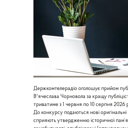
Держкомтелерадіо оголошує прийом публі
Вʼячеслава Чорновола за кращу публіціст
триватиме з 1 червня по 10 серпня 2026 
До конкурсу подаються нові оригінальні 
сприяють утвердженню історичної пам’яті