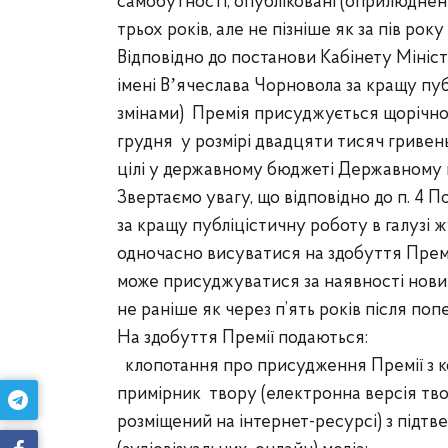
самобутності, опубліковані (оприлюднен
трьох років, але не пізніше як за пів року
Відповідно до постанови Кабінету Мініст
імені Вʼячеслава Чорновола за кращу пуб
змінами) Премія присуджується щорічно
грудня у розмірі двадцяти тисяч гривень
цілі у державному бюджеті Державному к
Звертаємо увагу, що відповідно до п. 4 
за кращу публіцістичну роботу в галузі 
одночасно висуватися на здобуття Премі
може присуджуватися за наявності нових
не раніше як через п’ять років після по
На здобуття Премії подаються:
клопотання про присудження Премії з к
примірник твору (електронна версія тво
розміщений на інтернет-ресурсі) з під