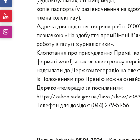
(аудіовізуальних, онлайн) медіа;
копія паспорта (у разі висунення на здоб
члена колективу).
Адреса для подання творчих робіт: 01001, 
позначкою «На здобуття премії імені Вʼ
роботу в галузі журналістики».
Клопотання про присудження Премії, кор
форматі word), а також електронну версі
надсилати до Держкомтелерадіо на еле
Із Положенням про Премію можна ознайо
Держкомтелерадіо за посиланням:
https://zakon.rada.gov.ua/laws/show/z08
Телефон для довідок: (044) 279-51-56