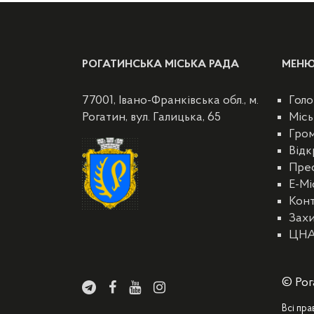
РОГАТИНСЬКА МІСЬКА РАДА
МЕН
77001, Івано-Франківська обл., м.
Голо
Рогатин, вул. Галицька, 65
Місь
Гро
Відк
Пре
E-Мі
Кон
Захи
ЦН
© Рог
Всі пра