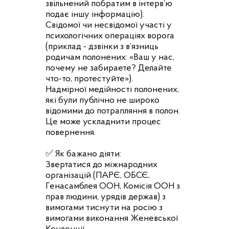
звільнений побратим в інтерв’ю
подає іншу інформацію).
Свідомої чи несвідомої участі у
психологічних операціях ворога
(приклад - дзвінки з в’язниць
родичам полонених: «Ваш у нас,
почему не забираете? Делайте
что-то, протестуйте»).
Надмірної медійності полонених,
які були публічно не широко
відомими до потрапляння в полон.
Це може ускладнити процес
повернення.
✅ Як бажано діяти:
Звертатися до міжнародних
організацій (ПАРЄ, ОБСЄ,
Генасамблея ООН, Комісія ООН з
прав людини, урядів держав) з
вимогами тиснути на росію з
вимогами виконання Женевської