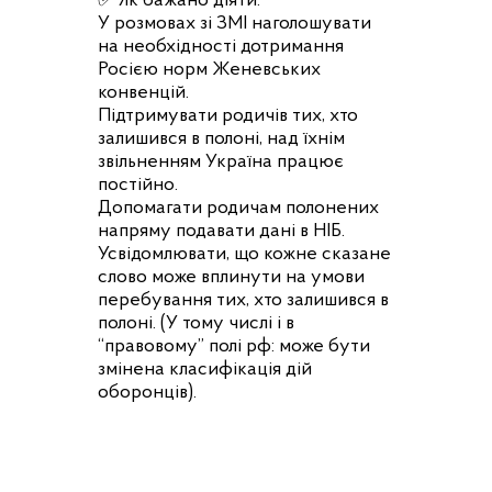
✅ Як бажано діяти:
У розмовах зі ЗМІ наголошувати
на необхідності дотримання
Росією норм Женевських
конвенцій.
Підтримувати родичів тих, хто
залишився в полоні, над їхнім
звільненням Україна працює
постійно.
Допомагати родичам полонених
напряму подавати дані в НІБ.
Усвідомлювати, що кожне сказане
слово може вплинути на умови
перебування тих, хто залишився в
полоні. (У тому числі і в
“правовому” полі рф: може бути
змінена класифікація дій
оборонців).