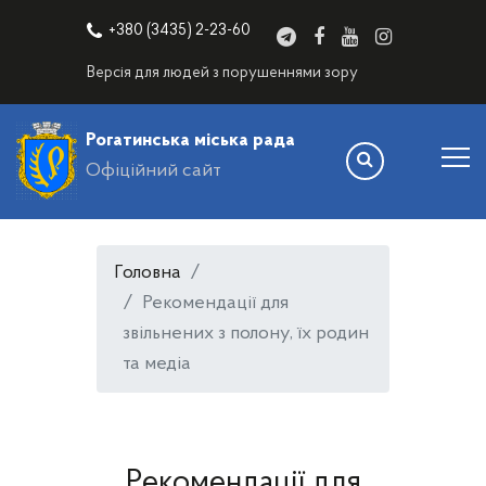
+380 (3435) 2-23-60
Версія для людей з порушеннями зору
Рогатинська міська рада
Офіційний сайт
Головна
Рекомендації для
звільнених з полону, їх родин
та медіа
Рекомендації для