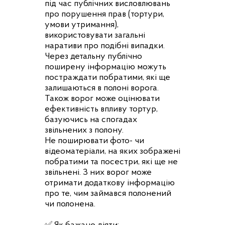
під час публічних висловлювань
про порушення прав (тортури,
умови утримання),
використовувати загальні
наративи про подібні випадки.
Через детальну публічно
поширену інформацію можуть
постраждати побратими, які ще
залишаються в полоні ворога.
Також ворог може оцінювати
ефективність впливу тортур,
базуючись на спогадах
звільнених з полону.
Не поширювати фото- чи
відеоматеріали, на яких зображені
побратими та посестри, які ще не
звільнені. З них ворог може
отримати додаткову інформацію
про те, чим займався полонений
чи полонена.