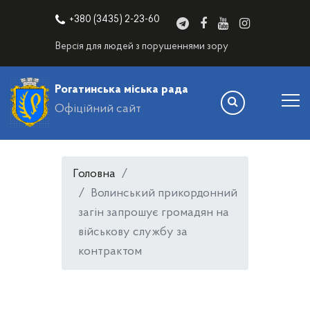
+380 (3435) 2-23-60
Версія для людей з порушеннями зору
Рогатинська міська рада
Офіційний сайт
Головна
Волинський прикордонний
загін запрошує громадян на
військову службу за
контрактом