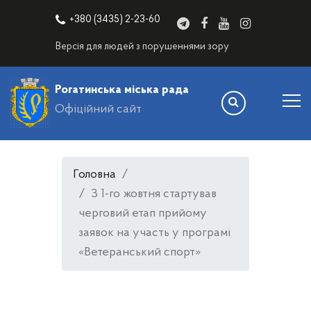
+380 (3435) 2-23-60
Версія для людей з порушеннями зору
Рогатинська міська рада
Офіційний сайт
Головна
З 1-го жовтня стартував
черговий етап прийому
заявок на участь у програмі
«Ветеранський спорт»