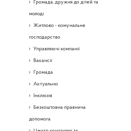
Громада, дружня до дітей та
молоді
Житлово - комунальне
господарство
Управляючі компанії
Ваканcії
Громада
Актуально
Інклюзія
Безкоштовна правнича
допомога
Центр контролю та