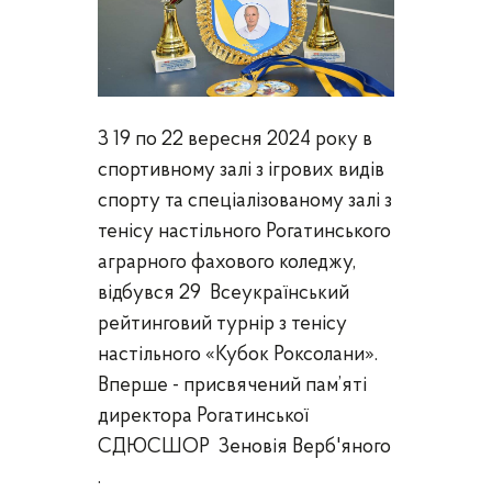
З 19 по 22 вересня 2024 року в
спортивному залі з ігрових видів
спорту та спеціалізованому залі з
тенісу настільного Рогатинського
аграрного фахового коледжу,
відбувся 29 Всеукраїнський
рейтинговий турнір з тенісу
настільного «Кубок Роксолани».
Вперше - присвячений пам’яті
директора Рогатинської
СДЮСШОР Зеновія Верб'яного
.