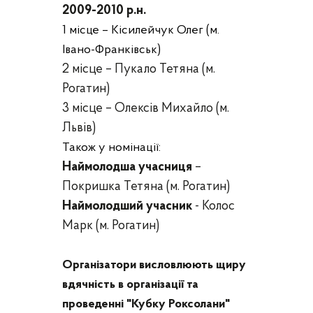
2009-2010 р.н.
1 місце – Кісилейчук Олег (м.
Івано-Франківськ)
2 місце – Пукало Тетяна (м.
Рогатин)
3 місце –
Олексів Михайло
(м.
Львів
)
Також у номінації:
Наймолодшa учасниця
–
Покришка Тетяна (м. Рогатин)
Наймолодший учасник
- Колос
Марк (м. Рогатин)
Організатори висловлюють щиру
вдячність в організації та
проведенні "Кубку Роксолани"