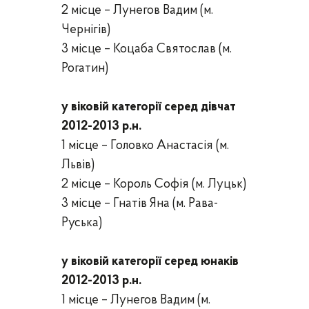
2 місце –
Лунегов Вадим
(м.
Чернігів
)
3 місце –
Коцаба Святослав
(м.
Рогатин
)
у віковій категорії серед дівчат
201
2
-201
3
р.н.
1 місце –
Головко Анастасія
(м.
Львів
)
2 місце –
Король Софія
(
м. Луцьк
)
3 місце –
Гнатів Яна
(м.
Рава-
Руська
)
у віковій категорії серед юнаків
201
2
-201
3
р.н.
1 місце –
Лунегов Вадим
(м.