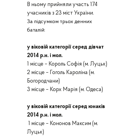
В ньому прийняли участь 174
учасників з 23 міст України.
За підсумком трьох денних
баталій:
у віковій категорії серед дівчат
201
4
р.н. і мол.
1 місце –
Король Софія
(
м. Луцьк
)
2 місце –
Гоголь Кароліна
(м.
Богородчани
)
3 місце –
Корх Марія
(м. Одеса)
у віковій категорії серед юнаків
201
4
р.н. і мол.
1 місце –
Кононов Максим
(
м.
Луцьк
)