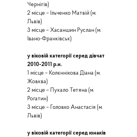
Чернігів
)
2 місце –
Ільченко Матвій
(м.
Львів
)
3 місце –
Хасаншин Руслан
(м.
Івано-Франківськ
)
у віковій категорії серед дівчат
20
10
-201
1
р.н.
1 місце –
Колєннікова Діана
(м.
Жовква
)
2 місце –
Пукало Тетяна
(м.
Рогатин
)
3 місце –
Головко Анастасія
(м.
Львів
)
у віковій категорії серед юнаків