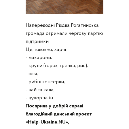
Напередодні Різдва Рогатинська
громада отримали чергову партію
підтримки.
Це, головно, харчі:
- макарони;
- крупи (горох, гречка, рис);
- олія;
- рибні консерви;
- чай та кава;
- цукор та ін.
Посприяв у добрій справі
благодійний данський проєкт
«Help-Ukraine.NU»,