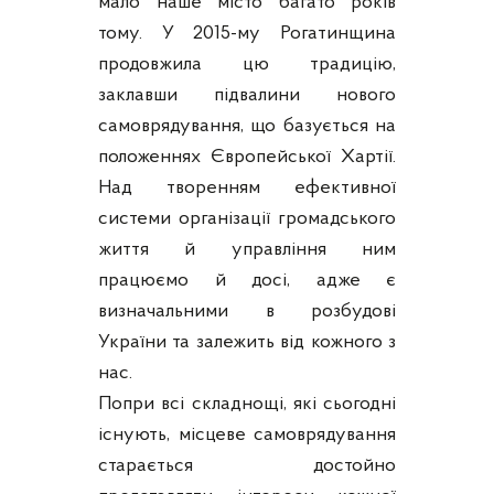
мало наше місто багато років
тому. У 2015-му Рогатинщина
продовжила цю традицію,
заклавши підвалини нового
самоврядування, що базується на
положеннях Європейської Хартії.
Над творенням ефективної
системи організації громадського
життя й управління ним
працюємо й досі, адже є
визначальними в розбудові
України та залежить від кожного з
нас.
Попри всі складнощі, які сьогодні
існують, місцеве самоврядування
старається достойно