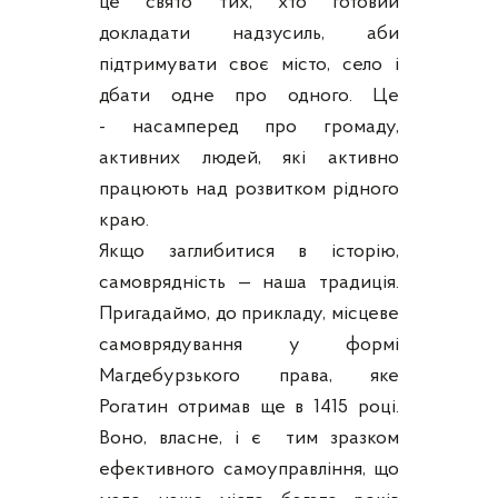
це свято тих, хто готовий
докладати надзусиль, аби
підтримувати своє місто, село і
дбати одне про одного. Це
- насамперед про громаду,
активних людей, які активно
працюють над розвитком рідного
краю.
Якщо заглибитися в історію,
самоврядність — наша традиція.
Пригадаймо, до прикладу, місцеве
самоврядування у формі
Магдебурзького права, яке
Рогатин отримав ще в 1415 році.
Воно, власне, і є тим зразком
ефективного самоуправління, що