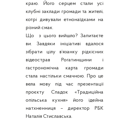
краю. Його серцем стали усі
клубні заклади громади та жителі,
котрі дивували етнонаїдками на
різний смак.
Що з цього вийшло? Запитаєте
ви. Завдяки ініціативі вдалося
зібрати цілу в’язанку рідкісних
відеострав Рогатинщини і
гастрономічна карта громади
стала настільки смачною. Про це
вела мову під час презентації
проєкту Спадок «Традиційна
опільська кухня» його ідейна
натхненниця – директор РБК
Наталія Стиславська.