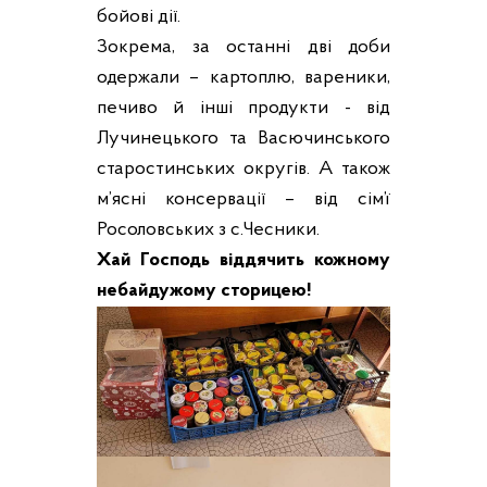
бойові дії.
Зокрема, за останні дві доби
одержали – картоплю, вареники,
печиво й інші продукти - від
Лучинецького та Васючинського
старостинських округів. А також
м’ясні консервації – від сім’ї
Росоловських з с.Чесники.
Хай Господь віддячить кожному
небайдужому сторицею!