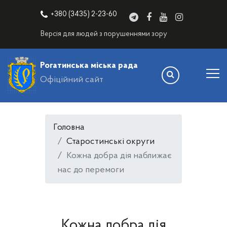
+380 (3435) 2-23-60
Версія для людей з порушеннями зору
Рогатинська міська рада
Офіційний сайт
Головна
Старостинські округи
Кожна добра дія наближає
нас до перемоги
Кожна добра дія