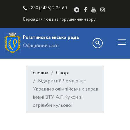
+380 (3435) 2-23-60
Версія для людей з порушеннями зору
Рогатинська міська рада
Офіційний сайт
Головна
Спорт
Відкритий Чемпіонат
України з олімпійських вправ
імені ЗТУ А.П.Кукси зі
стрільби кульової