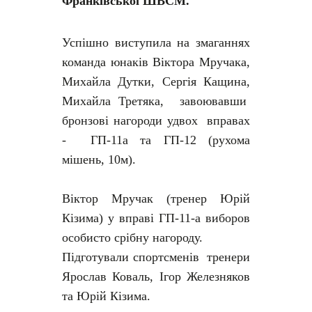
Франківської ШВСМ.
Успішно виступила на змаганнях
команда юнаків Віктора Мручака,
Михайла Дутки, Сергія Кащина,
Михайла Третяка, завоювавши
бронзові нагороди удвох вправах
- ГП-11а та ГП-12 (рухома
мішень, 10м).
Віктор Мручак (тренер Юрій
Кізима) у вправі ГП-11-а виборов
особисто срібну нагороду.
Підготували спортсменів тренери
Ярослав Коваль, Ігор Железняков
та Юрій Кізима.