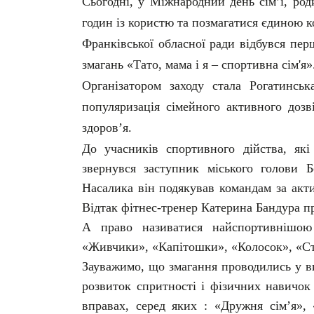
Сьогодні, у Міжнародний день сім’ї, ро
годин із користю та позмагатися єдиною
Франківської обласної ради відбувся пе
змагань «Тато, мама і я – спортивна сім'я»
Організатором заходу стала Рогатинсь
популяризація сімейного активного дозв
здоров’я.
До учасників спортивного дійства, як
звернувся заступник міського голови Б
Насалика він подякував командам за акти
Відтак фітнес-тренер Катерина Бандура п
А право називатися найспортивнішою
«Живчики», «Капітошки», «Колосок», «Сти
Зауважимо, що змагання проводились у в
розвиток спритності і фізичних навичок 
вправах, серед яких : «Дружня сім’я», 