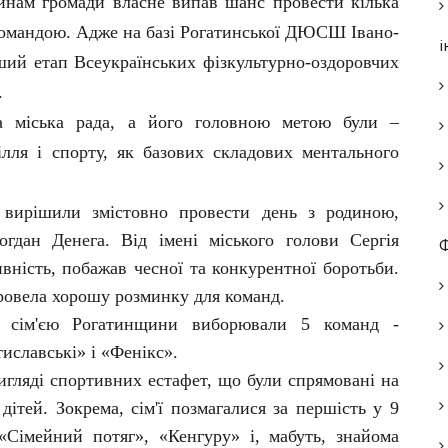
динам громади власне випав шанс провести кілька
 командою. Адже на базі Рогатинської ДЮСШ Івано-
і
рший етап Всеукраїнських фізкультурно-оздоровчих
.
ка міська рада, а його головною метою були –
ілля і спорту, як базових складових ментального
і вирішили змістовно провести день з родиною,
огдан Денега. Від імені міського голови Сергія
Ф
вність, побажав чесної та конкурентної боротьби.
ровела хорошу розминку для команд.
 сім'єю Рогатинщини виборювали 5 команд -
славські» і «Фенікс».
игляді спортивних естафет, що були спрямовані на
дітей. Зокрема, сім'ї позмагалися за першість у 9
«Сімейний потяг», «Кенгуру» і, мабуть, знайома