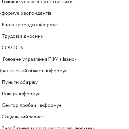
Головне управління статистики
нформує респондентів
Варта громади інформує
Трудові відносини
COVID-19
Головне управління ПФУ в Івано-
ранківській області інформує
Пункти обігріву
Поліція інформує
Сектор пробації інформує
Соціальний захист
Запобігання та протидія торгівлі людьми і