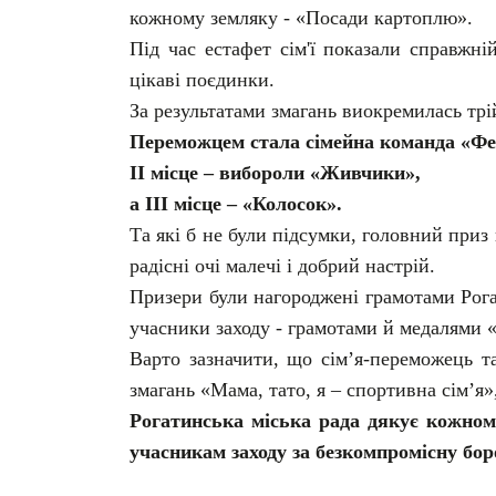
кожному земляку - «Посади картоплю».
Під час естафет сім'ї показали справжні
цікаві поєдинки.
За результатами змагань виокремилась трій
Переможцем стала сімейна команда «Фе
ІІ місце – вибороли «Живчики»,
а ІІІ місце – «Колосок».
Та які б не були підсумки, головний приз
радісні очі малечі і добрий настрій.
Призери були нагороджені грамотами Рога
учасники заходу - грамотами й медалями 
Варто зазначити, що сім’я-переможець т
змагань «Мама, тато, я – спортивна сім’я»
Рогатинська міська рада дякує кожному,
учасникам заходу за безкомпромісну бор