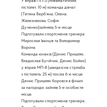
У вправі ПП-3 (пневматичний
пістолет, 10 м) команда дівчат
(Тетяна Верб’яна, Олена
Железнякова, Софія
Дученко)зайняла 5-е місце.
Підготували спортсменів тренера:
Мирослав Іванців та Володимир
Ворона.
Команда юнаків (Денис Пришляк,
Владислав Бугійчик, Денис Бойко)
у вправі МП-8 (швидкісна стрільба
з пістолета, 25 м) посіла 6-е місце.
Денис Пришляк боровся в фіналі
за нагороди, зайняв 5-е особисте
місце.
Підготували спортсменів тренера: