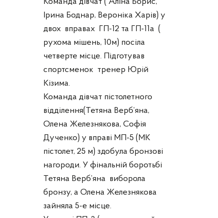
Команда дівчат ( Аліна Борис,
Ірина Боднар, Вероніка Харів) у
двох вправах ГП-12 та ГП-11а (
рухома мішень, 10м) посіла
четверте місце. Підготував
спортсменок тренер Юрій
Кізима.
Команда дівчат пістолетного
відділення(Тетяна Верб’яна,
Олена Железнякова, Софія
Дученко) у вправі МП-5 (МК
пістолет, 25 м) здобула бронзові
нагороди. У фінальній боротьбі
Тетяна Верб’яна виборола
бронзу, а Олена Железнякова
зайняла 5-е місце.