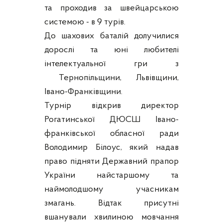
та проходив за швейцарською
системою - в 9 турів.
До шахових баталій долучилися
дорослі та юні любителі
інтелектуальної гри з
Тернопільщини, Львівщини,
Івано-Франківщини.
Турнір відкрив директор
Рогатинської ДЮСШ Івано-
франківської обласної ради
Володимир Білоус, який надав
право підняти Державний прапор
України найстаршому та
наймолодшому учасникам
змагань. Відтак присутні
вшанували хвилиною мовчання