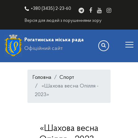
+380 (3435) 2-23-60
Версія для людей з порушеннями зору
Рогатинська міська рада
Офіційний сайт
Головна
Спорт
«Шахова весна Опілля -
2023»
«Шахова весна