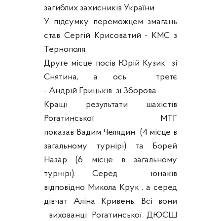
загиблих захисників України
У підсумку переможцем змагань
став Сергій Крисоватий - КМС з
Тернополя.
Друге місце посів
Юрій
Кузик зі
Снятина, а ось третє
-
Андрій
Грицьків зі Зборова.
Кращі результати шахістів
Рогатинської МТГ
показав
Вадим
Челядин (4 місце в
загальному турнірі) та Борей
Назар (6 місце в загальному
турнірі). Серед юнаків
відповідно
Микола
Крук , а серед
дівчат
Аліна
Кривень. Всі вони
вихованці Рогатинської ДЮСШ