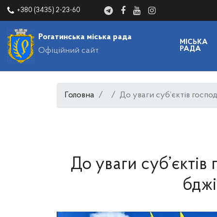
+380 (3435) 2-23-60
Рогатинська міська рада
МІСЬКА
РАДА
Офіційний сайт
Головна
До уваги суб’єктів госпо
До уваги суб’єктів
бджі