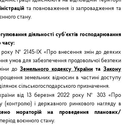
адміністрації здійснюють на відповідній території
ністрацій
та повноваження із запровадження та
єнного стану.
улювання діяльності суб’єктів господарювання
 часу:
2 року № 2145-IX «Про внесення змін до деяких
ння умов для забезпечення продовольчої безпеки
міни до
Земельного кодексу України
та
Закону
рощення земельних відносин в частині доступу
ілянок сільськогосподарського призначення.
України від 13 березня 2022 року № 303
«Про
у (контролю) і державного ринкового нагляду в
жено мораторій на проведення планових/
період воєнного стану.