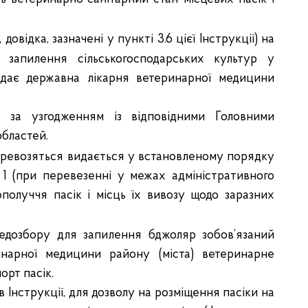
 довідка, зазначені у пункті 3.6 цієї Інструкції) на
і запилення сільськогосподарських культур у
адає державна лікарня ветеринарної медицини
 за узгодженням із відповідними Головними
бластей.
перевозяться видається у встановленому порядку
 (при перевезенні у межах адміністративного
ополуччя пасік і місць їх вивозу щодо заразних
медозбору для запилення бджоляр зобов’язаний
инарної медицини району (міста) ветеринарне
орт пасік.
в Інструкції, для дозволу на розміщення пасіки на