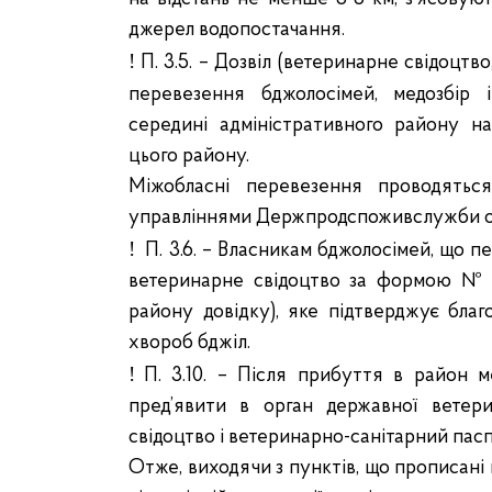
джерел водопостачання.
!
П. 3.5. – Дозвіл (ветеринарне свідоцтво,
перевезення бджолосімей, медозбір 
середині адміністративного району н
цього району.
Міжобласні перевезення проводяться
управліннями Держпродспоживслужби о
!
П. 3.6. – Власникам бджолосімей, що 
ветеринарне свідоцтво за формою № 1
району довідку), яке підтверджує благ
хвороб бджіл.
!
П. 3.10. – Після прибуття в район 
пред’явити в орган державної ветер
свідоцтво і ветеринарно-санітарний пасп
Отже, виходячи з пунктів, що прописані 