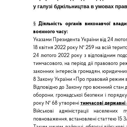
у галузі бджільництва в умовах пра
§
Діяльність органів виконавчої влад
воєнного часу:
Указами Президента України від 24 лютог
18 квітня 2022 року № 259 на всій терито
24 лютого 2022 року з відповідним под
тимчасового, на період дії правового р
законних інтересів громадян, юридичних
8 Закону України «Про правовий режим во
Відповідно до Закону про воєнний стан 
оборони, громадської безпеки і порядку
року № 68 утворені
тимчасові державні о
Військові адміністрації населених 
повноваження
,
встановлені статтею 15 З