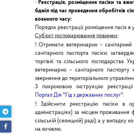
·
Реєстрація, розміщення пасіки та вж
бджіл під час проведення обробітків сі
воєнного часу:
Порядок реєстрації, розміщення пасік в 
Суб’єкт господарювання повинен:
!
Отримати ветеринарно – санітарний 
санітарного паспорта пасіки, затверд
торгівлі та сільського господарства 
ветеринарно – санітарного паспорту 
звернення до територіального управлі
З покроковою інструкцію реєстрації
Портал Дія "Гід з державних послуг"
.
!
Здійснити реєстрацію пасіки в ор
адміністраціях) за місцем проживання ф
сільській (селищній) раді), а у випадку ко
на кочівлю.