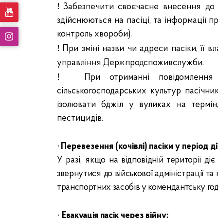
!
Забезпечити своєчасне внесення до п
здійснюються на пасіці, та інформації п
контроль хвороби).
!
При зміні назви чи адреси пасіки, її
управління Держпродспоживслужби.
!
При отриманні повідомлення 
сільськогосподарських культур пасічни
ізолювати бджіл у вуликах на термі
пестицидів.
·
Перевезення (кочівлі) пасіки у період д
У разі, якщо
на відповідній території ді
звернутися до військової адміністрації т
транспортних засобів у комендантську год
·
Евакуація пасік
через війну: