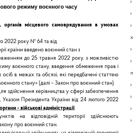
вового режиму воєнного часу
и, органів місцевого самоврядування в умовах
о 2022 року № 64 та від
рії країни введено воєнний стан з
овженням до 25 травня 2022 року, з можливістю
ежиму воєнного стану, введення обмеження прав і
п
 осіб в межах та обсязі, які передбачені статтею
єнного стану» (далі – Закон про воєнний стан).
для здійснення керівництва у сфері забезпечення
, Указом Президента України від 24 лютого 2022
ргани - військові адміністрації
.
пунктів на відповідній території здійснюють
акону про воєнний стан.