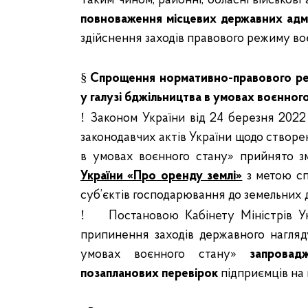
Таким чином, районні, обласні військові 
повноваження місцевих державних адмі
здійснення заходів правового режиму во
§
Спрощення нормативно-правового рег
у галузі бджільництва в умовах воєнного
!
Законом України від 24 березня 202
законодавчих актів України щодо створе
в умовах воєнного стану» прийнято з
України «Про оренду землі»
з метою сп
суб’єктів
господарювання до земельних д
!
Постановою Кабінету Міністрів 
припинення заходів державного нагляд
умовах воєнного стану»
запровад
позапланових перевірок
підприємців на 