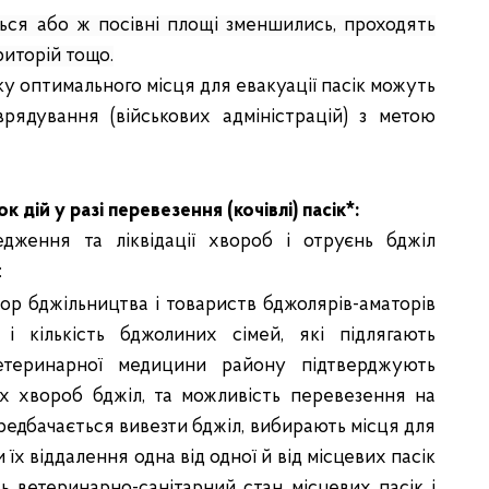
ься або ж посівні площі зменшились, проходять
риторій тощо.
 оптимального місця для евакуації пасік можуть
врядування (військових адміністрацій) з метою
 дій у разі перевезення (кочівлі) пасік*:
едження та ліквідації хвороб і отруєнь бджіл
:
тор бджільництва і товариств бджолярів-аматорів
і кількість бджолиних сімей, які підлягають
етеринарної медицини району підтверджують
х хвороб бджіл, та можливість перевезення на
ередбачається вивезти бджіл, вибирають місця для
їх віддалення одна від одної й від місцевих пасік
ь ветеринарно-санітарний стан місцевих пасік і