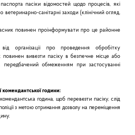
аспорта пасіки відомостей щодо процесів, які
ро ветеринарно-санітарні заходи (клінічний огляд,
 власник повинен проінформувати про це районне
від організації про проведення обробітку
к повинен вивезти пасіку в безпечне місце або
н, передбачений обмеженням при застосуванні
ії комендантської години:
є комендантська година, щоб перевезти пасіку, слід
а поліції з метою отримання дозволу на переміщення
ину.