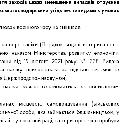
иття заходів щодо зменшення випадків отруєння
льськогосподарських угідь пестицидами в умовах
умовах воєнного часу не змінився.
паспорт пасіки (Порядок видачі ветеринарно –
жено наказом Міністерства розвитку економіки,
України від 19 лютого 2021 року № 338. Видача
на пасіку здійснюється
на підставі письмового
ння Держпродспоживслужби).
 пасіки можна ознайомитись за посиланням:
ганах місцевого самоврядування (військових
ізичної особи, яка займається бджільництвом, у
чівлі – у сільській раді, на територію якої прибули