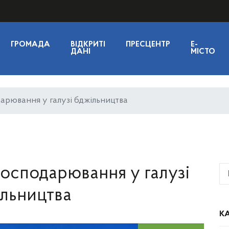
ГРОМАДА
ВІДКРИТІ
ПРЕСЦЕНТР
E-
ДАНІ
МІСТО
дарювання у галузі бджільництва
 господарювання у галузі
льництва
КА