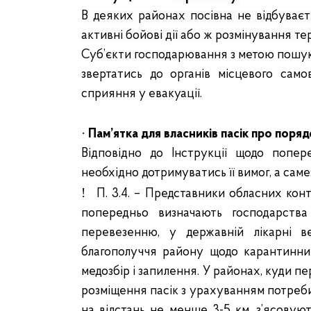
В деяких районах посівна не відбуваєт
активні бойові дії або ж розмінування те
Суб’єкти господарювання з метою пошуку
звертатись до органів місцевого само
сприяння у евакуації.
·
Пам’ятка для власників пасік про порядок
Відповідно до Інструкції щодо попер
необхідно дотримуватись її вимог, а саме
!
П. 3.4. – Представники обласних кон
попередньо визначають господарства 
перевезенню, у державній лікарні в
благополуччя району щодо карантинни
медозбір і запилення. У районах, куди п
розміщення пасік з урахуванням потреби 
на відстань не менше 3-5 км, з’ясовуют