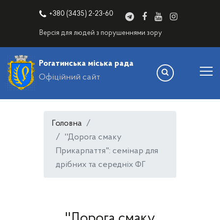
+380 (3435) 2-23-60
Версія для людей з порушеннями зору
Рогатинська міська рада
Офіційний сайт
Головна
''Дорога смаку
Прикарпаття": семінар для
дрібних та середніх ФГ
''Дорога смаку