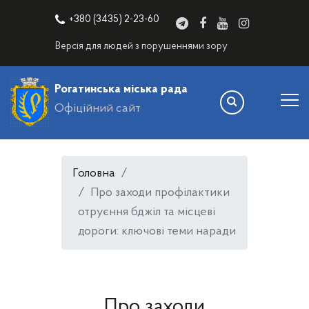
+380 (3435) 2-23-60
Версія для людей з порушеннями зору
Рогатинська міська рада
Офіційний сайт
Головна
Про заходи профілактики
отруєння бджіл та місцеві
дороги: ключові теми наради
Про заходи