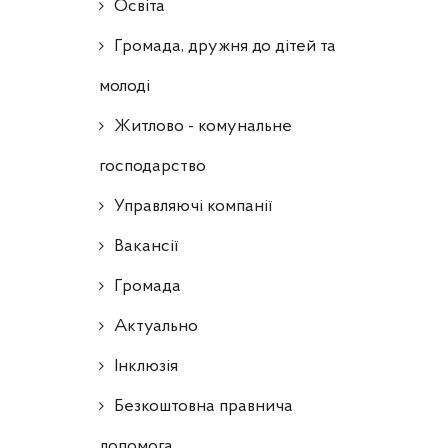
Освіта
Громада, дружня до дітей та
молоді
Житлово - комунальне
господарство
Управляючі компанії
Ваканcії
Громада
Актуально
Інклюзія
Безкоштовна правнича
допомога