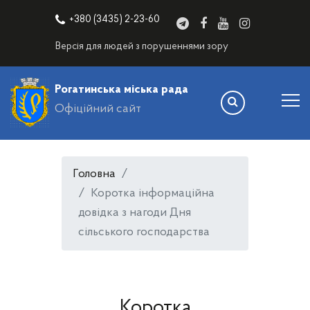
+380 (3435) 2-23-60
Версія для людей з порушеннями зору
Рогатинська міська рада
Офіційний сайт
Головна
Коротка інформаційна
довідка з нагоди Дня
сільського господарства
Коротка