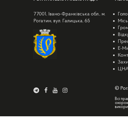
77001, Івано-Франківська обл., м.
Голо
Рогатин, вул. Галицька, 65
Місь
Гро
Відк
Пре
E-Мі
Кон
Захи
ЦН
© Рог
Всі пра
охорон
викори