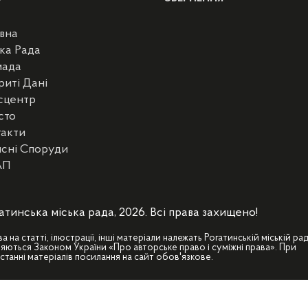
вна
ка Рада
мада
риті Дані
сцентр
сто
такти
сні Споруди
АП
атинська міська рада, 2026. Всі права захищено!
ва на статті, ілюстрації, інші матеріали належать Рогатинській міській рад
яються Законом України «Про авторське право і суміжні права». При
станні матеріалів посилання на сайт обов'язкове.