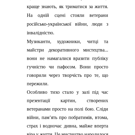
краще знають, як триматися за життя.
На одній сцені стояли ветерани
російсько-української війни, люди з
інвалідністю.
Музиканти, художники, читці та
майстри декоративного мистецтва...
вони не намагалися вразити публіку
гучністю чи пафосом. Вони просто
говорили через творчість про те, що
пережили.
Особливо тихо стало у залі під час
презентації картин, створених
ветеранами просто на полі бою. Сліди
війни, пам’ять про побратимів, втома,
страх і водночас дивна, майже вперта
віра у життя. Це мистецтво народилося