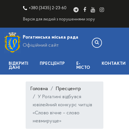
+380 (3435) 2-23-60
Версія для людей з порушеннями зору
Рогатинська міська рада
Офіційний сайт
ВІДКРИТІ
ПРЕСЦЕНТР
E-
КОНТАКТИ
ДАНІ
МІСТО
Головна
Пресцентр
У Рогатині відбувся
ювілейний конкурс читців
«Слово вічне – слово
невмируще»