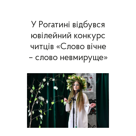
У Рогатині відбувся
ювілейний конкурс
читців «Слово вічне
– слово невмируще»