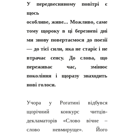
У передвесняному повітрі є
щось
особливе, живе... Можливо, саме
тому щороку в ці березневі дні
ми знову повертаємося до поезії
— до тієї сили, яка не старіє і не
втрачає сенсу. До слова, що
переживає час, змінює
покоління і щоразу знаходить
нові голоси.
Учора у Рогатині відбувся
щорічний конкурс читців-
декламаторів «Слово вічне –
слово невмируще». Його