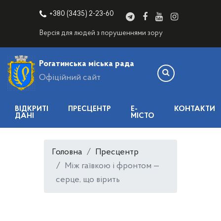
+380 (3435) 2-23-60
Версія для людей з порушеннями зору
Рогатинська міська рада
Офіційний сайт
ВІДКРИТІ
ПРЕСЦЕНТР
E-
КОНТАКТИ
ДАНІ
МІСТО
Головна
Пресцентр
Між гаївкою і фронтом —
серце, що вірить