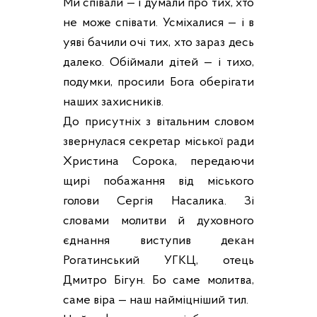
Ми співали — і думали про тих, хто
не може співати. Усміхалися — і в
уяві бачили очі тих, хто зараз десь
далеко. Обіймали дітей — і тихо,
подумки, просили Бога оберігати
наших захисників.
До присутніх з вітальним словом
звернулася секретар міської ради
Христина Сорока, передаючи
щирі побажання від міського
голови Сергія Насалика. Зі
словами молитви й духовного
єднання виступив декан
Рогатинський УГКЦ, отець
Дмитро Бігун. Бо саме молитва,
саме віра — наш найміцніший тил.