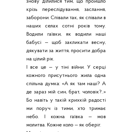
знову ділилися тим, що пройшло
крізь переслідування, заслання,
заборони. Співали так, як співали в
наших селах сотні років тому.
Водили гаївки, як водили наші
бабусі — щоб закликати весну,
дякувати за життя, просити добра
на цілий рік.
І все це — у тіні війни. У серці
кожного присутнього жила одна
спільна думка: «А як там наші? А
де зараз мій син, брат, чоловік?..»
Бо навіть у такій крихкій радості
ми поруч із тими, хто тримає
небо. І кожна гаївка — мов
молитва. Кожне коло — як оберіг.