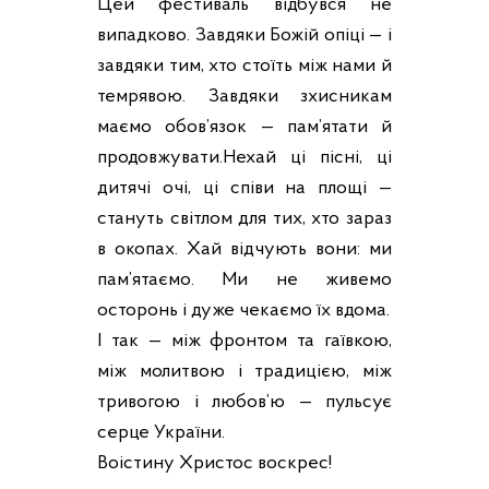
Цей фестиваль відбувся не
випадково. Завдяки Божій опіці — і
завдяки тим, хто стоїть між нами й
темрявою. Завдяки зхисникам
маємо обов’язок — пам’ятати й
продовжувати.Нехай ці пісні, ці
дитячі очі, ці співи на площі —
стануть світлом для тих, хто зараз
в окопах. Хай відчують вони: ми
пам’ятаємо. Ми не живемо
осторонь і дуже чекаємо їх вдома.
І так — між фронтом та гаївкою,
між молитвою і традицією, між
тривогою і любов’ю — пульсує
серце України.
Воістину Христос воскрес!