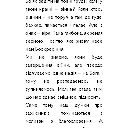
Бо як радіти на повні груди, коли у
твоїй країні — війна? Коли хтось
рідний — не поруч, а там, де гуде,
бахкає, ламається і палає. Але в
очах — віра. Така глибока, як земля
весною. І світло, яке знову несе
нам Воскресіння.
Ми не знаємо, яким буде
завершення війни, але твердо
відчуваємо: одна надія — на Бога. І
тому не розпадаємось, не
зупиняємось. Молитва стала тим,
що нас єднає, зміцнює, підносить.
Саме тому наші думки про
захисників починаються з
молитви, з благословення. А