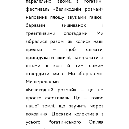
паралельно, вдома, в Рогатині,
фестиваль «Великодній розмай»
наповнив площу звуками гаївок,
барвами вишиванок і
тремтливими спогадами. Ми
зібралися разом, як колись наші
предки — щоб співати,
пригадувати звичаї, танцювати з
дітьми в колі й тим самим
ствердити: ми є. Ми зберігаємо.
Ми передаємо.
«Великодній розмай» — це не
просто фестиваль. Це — голос
нашої землі, що звучить через
покоління. Десятки колективів з
усього Рогатинського Опілля