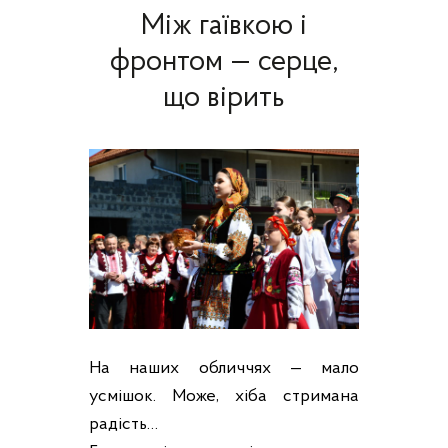
Між гаївкою і
фронтом — серце,
що вірить
На наших обличчях — мало
усмішок. Може, хіба стримана
радість…