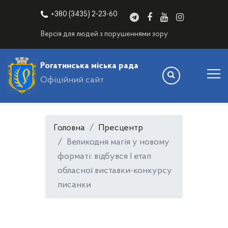
+380 (3435) 2-23-60
Версія для людей з порушеннями зору
Рогатинська міська рада
Офіційний сайт
Головна
Пресцентр
Великодня магія у новому
форматі: відбувся І етап
обласної виставки-конкурсу
писанки