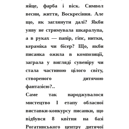
яйце, фарба і віск. Символ
весни, життя, Воскресіння. Але
що, як заглянути далі? Якби
уяву не стримувала шкаралупа,
а в руках — папір, гіпс, нитки,
кераміка чи бісер? Що, якби
писанка ожила в композиції,
заграла у вигляді сувеніру чи
стала частиною цілого світу,
створеного дитячою
фантазією?..
Саме так народжувалося
мистецтво І етапу обласної
виставки-конкурсу писанки, що
відбувся 8 квітня на базі
Рогатинського центру дитячої