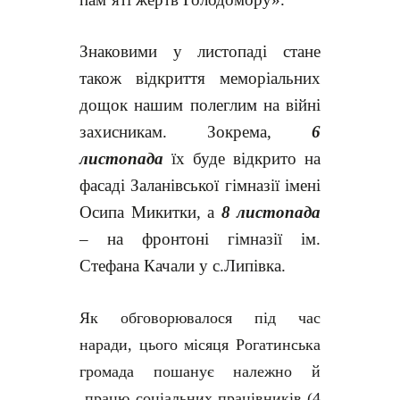
Знаковими у листопаді стане
також відкриття меморіальних
дощок нашим полеглим на війні
захисникам. Зокрема,
6
листопада
їх буде відкрито на
фасаді
Заланівської
гімназі
ї
імені
О
сипа
М
икитки
, а
8 листопада
– на фронтоні
гімназії ім.
Стефана Качали у
с.Липівка.
Як обговорювалося під час
наради, цього місяця Рогатинська
громада пошанує належно й
працю соціальних працівників (4