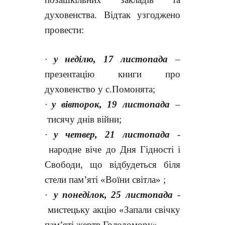
духовенства. Відтак
узгоджено
провести:
·
у неділю, 17 листопада
–
презентацію книги про
духовенство у с.Помонята;
·
у вівторок, 19 листопада
–
тисячу днів війни;
·
у четвер, 21 листопада
-
народне віче до Дня Гідності і
Свободи, що відбудеться біля
стели пам’яті «Воїни світла» ;
·
у понеділок, 25 листопада
-
мистецьку акцію «Запали свічку
пам’яті жертв Голодомору».