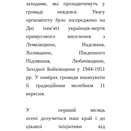
заходами, які проходитимуть у
громаді невдовзі. Увагу
оргкомітету було зосереджено на
Дні пам’яті українців-жертв
примусового виселення з
Лемківщини, Надсяння,
Холмщини, Південного
Підляшшя, Любачівщини,
Західної Бойківщини у 1944-1951
рр. У намірах громади вшанувати
її традиційним молебнем 11
вересня.
У
перший місяць
осені
долучиться
наш край і до
цікавої ініціативи від