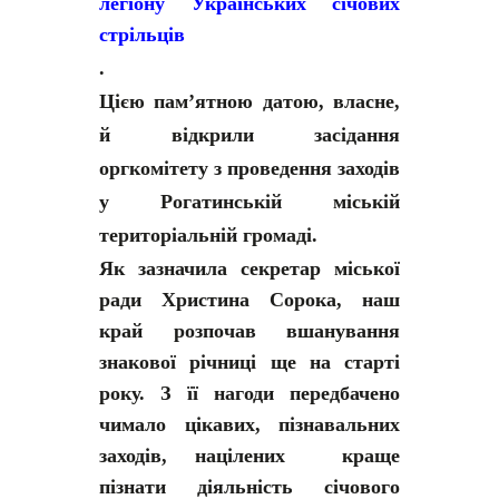
легіону Українських січових
стрільців
.
Цією пам’ятною датою, власне,
й відкрили засідання
оргкомітету з проведення заходів
у Рогатинській міській
територіальній громаді.
Як зазначила секретар міської
ради Христина Сорока, наш
край розпочав вшанування
знакової річниці ще на старті
року. З її нагоди передбачено
чимало цікавих, пізнавальних
заходів, націлених краще
пізнати діяльність січового