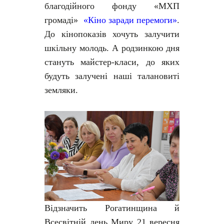
благодійного фонду «МХП
громаді»
«Кіно заради перемоги»
.
До кінопоказів хочуть залучити
шкільну молодь. А родзинкою дня
стануть майстер-класи, до яких
будуть залучені наші талановиті
земляки.
Відзначить Рогатинщина й
Всесвітній день Миру 21 вересня