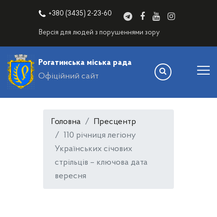
+380 (3435) 2-23-60
Версія для людей з порушеннями зору
Рогатинська міська рада
Офіційний сайт
Головна
Пресцентр
110 річниця легіону
Українських січових
стрільців – ключова дата
вересня