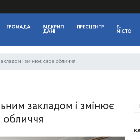
ГРОМАДА
ВІДКРИТІ
ПРЕСЦЕНТР
E-
ДАНІ
МІСТО
закладом і змінює своє обличчя
льним закладом і змінює
 обличчя
КА