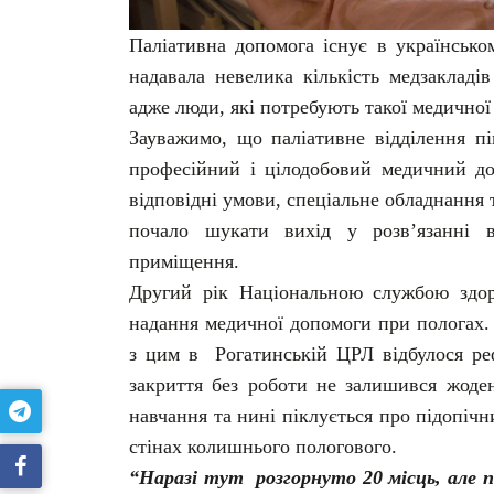
Паліативна допомога існує в українськом
надавала невелика кількість медзакладі
адже люди, які потребують такої медичної
Зауважимо, що паліативне відділення пі
професійний і цілодобовий медичний дог
відповідні умови, спеціальне обладнанн
почало шукати вихід у розв’язанні 
приміщення.
Другий рік Національною службою здор
надання медичної допомоги при пологах.
з цим в Рогатинській ЦРЛ відбулося реф
закриття без роботи не залишився жоде
навчання та нині піклується про підопічн
стінах колишнього пологового.
“Наразі тут розгорнуто 20 місць, але п