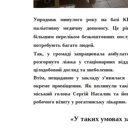
Упродовж минулого року на базі К
паліативну медичну допомогу. Це рі
більшим переліком безкоштовних послу
потребують багато людей.
Так, у громаді запрацювала амбулат
розгорнуто ліжка у стаціонарних відд
цілодобовий догляд та знеболення.
Втім, нещодавно у закладу з’явилася 
окреме приміщення. Як вплинули такі
міський голова Сергій Насалик та йог
робочого візиту у рогатинську лікарню.
«У таких умовах з