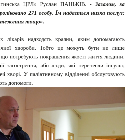
атинська ЦРЛ» Руслан ПАНЬКІВ. -
Загалом, за
роліковано 271 особу. Їм надається низка послуг:
 обстеження тощо».
х лікарів надходять краяни, яким допомагають
ічної хвороби. Тобто це можуть бути не лише
и, що потребують покращення якості життя людини.
ії загострення, або люди, які перенесли інсульт,
ачі хворі. У паліативному відділенні обслуговують
ують допомоги.