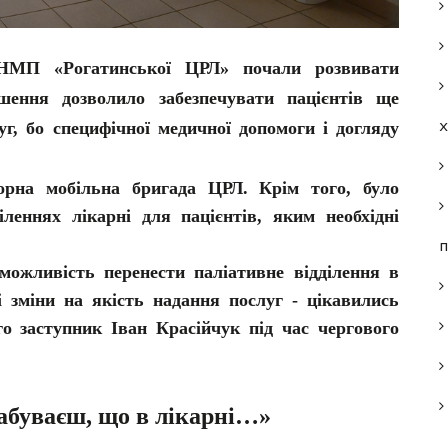
НМП «Рогатинської ЦРЛ» почали розвивати
шення дозволило забезпечувати пацієнтів ще
г, бо специфічної медичної допомоги і догляду
орна мобільна бригада ЦРЛ. Крім того, було
іленнях лікарні для пацієнтів, яким необхідні
п
можливість перенести паліативне відділення в
 зміни на якість надання послуг - цікавились
о заступник Іван Красійчук під час чергового
абуваєш, що в лікарні…»