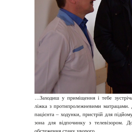
…Заходиш у приміщення і тебе зустрічаю
ліжка з протипролежневими матрацами. 
пацієнта – ходунки, пристрій для підйо
зона для відпочинку з телевізором. До
обстеження стану хворого.