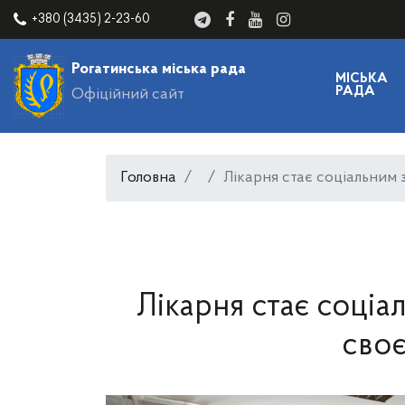
+380 (3435) 2-23-60
Рогатинська міська рада
МІСЬКА
РАДА
Офіційний сайт
Головна
Лікарня стає соціальним 
Лікарня стає соціа
своє