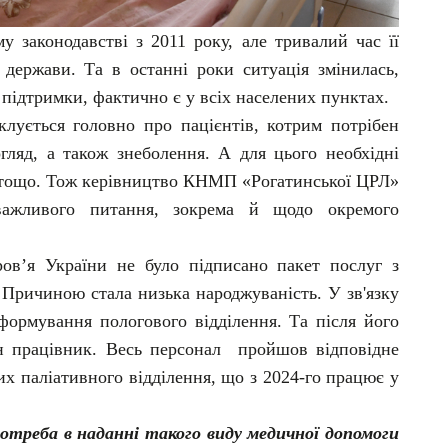
у законодавстві з 2011 року, але тривалий час її
в держави. Та в останні роки ситуація змінилась,
 підтримки, фактично є у всіх населених пунктах.
клується головно про пацієнтів, котрим потрібен
ляд, а також знеболення. А для цього необхідні
я тощо. Тож керівництво КНМП «Рогатинської ЦРЛ»
важливого питання, зокрема й щодо окремого
ов’я України не було підписано пакет послуг з
 Причиною стала низька народжуваність. У зв'язку
ормування пологового відділення. Та після його
н працівник. Весь персонал пройшов відповідне
их паліативного відділення, що з 2024-го працює у
отреба в наданні такого виду медичної допомоги