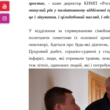
зростає,
- каже директор КНМП «Рог
минулий рік у паліативному відділенні п
це і лікування, і цілодобовий нагляд, і
У відділення за спрямуванням сімейни
полегшити симптоми їх основної хрон
онкохворі, йдеться про будь-які діагноз
Цукровий діабет, серцево-судинні у стад
інфаркт, люди, які отримали травми, леж
теж літніх, одиноких людей, які і потреб