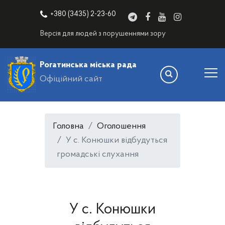
+380 (3435) 2-23-60
Версія для людей з порушеннями зору
Рогатинська міська рада
Офіційний сайт
Головна
Оголошення
У с. Конюшки відбудуться
громадські слухання
У с. Конюшки