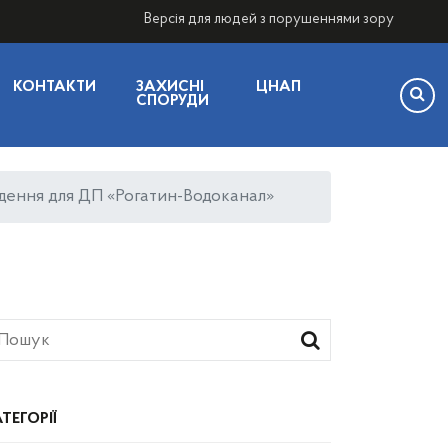
Версія для людей з порушеннями зору
КОНТАКТИ
ЗАХИСНІ
ЦНАП
СПОРУДИ
едення для ДП «Рогатин-Водоканал»
ТЕГОРІЇ