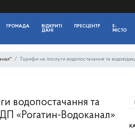
ГРОМАДА
ВІДКРИТІ
ПРЕСЦЕНТР
E-
ДАНІ
МІСТО
анал"
Тарифи на послуги водопостачання та водовідв
ги водопостачання та
 ДП «Рогатин-Водоканал»
КА