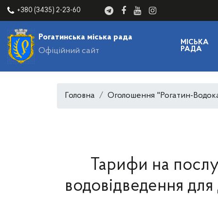
+380 (3435) 2-23-60
Рогатинська міська рада
МІСЬКА
РАДА
Офіційний сайт
Головна
Оголошення "Рогатин-Водок
Тарифи на послу
водовідведення для