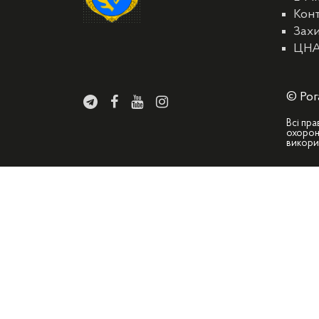
Кон
Захи
ЦН
© Рог
Всі пра
охорон
викори