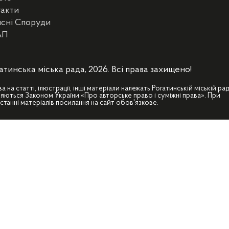
такти
сні Споруди
АП
атинська міська рада, 2026. Всі права захищено!
ва на статті, ілюстрації, інші матеріали належать Рогатинській міській рад
яються Законом України «Про авторське право і суміжні права». При
станні матеріалів посилання на сайт обов'язкове.