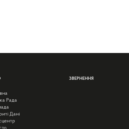
Ю
ЗВЕРНЕННЯ
вна
ка Рада
мада
риті Дані
сцентр
сто