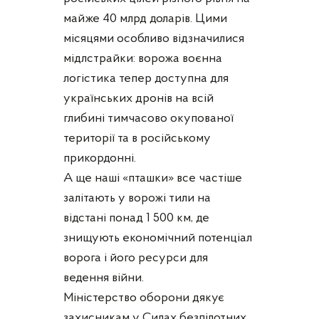
майже 40 млрд доларів. Цими
місяцями особливо відзначилися
мідлстрайки: ворожа воєнна
логістика тепер доступна для
українських дронів на всій
глибині тимчасово окупованої
території та в російському
прикордонні.
А ще наші «пташки» все частіше
залітають у ворожі тили на
відстані понад 1 500 км, де
знищують економічний потенціал
ворога і його ресурси для
ведення війни.
Міністерство оборони дякує
захисникам у Силах безпілотних