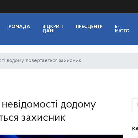
ГРОМАДА
ВІДКРИТІ
ПРЕСЦЕНТР
E-
ДАНІ
МІСТО
сті додому повертається захисник
 невідомості додому
ться захисник
КА