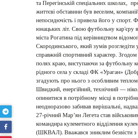
та Перегінській спеціальних школах, п
життєві обставини був веселим, компані
непосидючість і привела його у спорт. 
юнацьких літ. Свою футбольну кар'єру 
міста Рогатина під керівництвом відомо
Скородинського, який зумів розгледіти 
справжній спортивний характер. Згодом т
полях краю, виступаючи за футбольну к
рідного села у складі ФК «Ураган» (До
згадують про нього з особливим теплом 
Швидкий, енергійний, технічний — нікол
опинитися в потрібному місці в потрібн
неодноразово забивав вирішальні, надва
27-річний Мар’ян Легета став військови
командира кулеметного відділення кулем
(ШКВАЛ).
Вважався зниклим безвісти з 