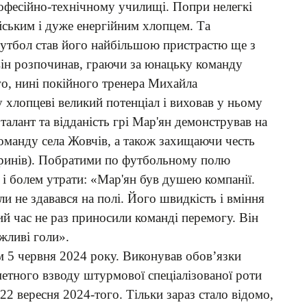
рофесійно-технічному училищі. Попри нелегкі
йським і дуже енергійним хлопцем. Та
Футбол став його найбільшою пристрастю ще з
він розпочинав, граючи за юнацьку команду
го, нині покійного тренера Михайла
у хлопцеві великий потенціал і виховав у ньому
алант та відданість грі Мар'ян демонстрував на
оманду села Жовчів, а також захищаючи честь
бринів). Побратими по футбольному полю
і болем утрати: «Мар'ян був душею компанії.
и не здавався на полі. Його швидкість і вміння
ий час не раз приносили команді перемогу. Він
жливі голи».
м 5 червня 2024 року. Виконував обов’язки
етного взводу штурмової спеціалізованої роти
22 вересня 2024-того. Тільки зараз стало відомо,