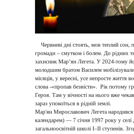
Червневі дні стоять, мов теплий сон, п
громади – смутком і болем. До рідних те
захисник Мар’ян Легета. У 2024-тому йо
молодшим братом Василем мобілізували 
місяців, у вересні, усе непросте життя 
слова -«пропав безвісти». Рік потому гр
Героя. Там у вічності на нього вже чека
зараз упокоїться в рідній землі.
Мар'ян Мирославович Легета народився н
календарем) — 7 січня 1997 року у селі
загальноосвітній школі I–II ступенів. З