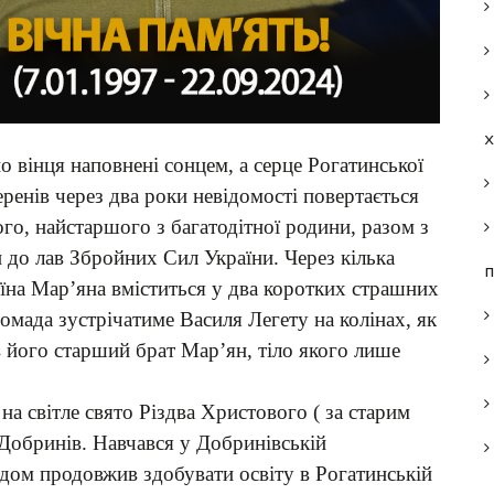
о вінця наповнені сонцем, а серце Рогатинської
ренів через два роки невідомості повертається
го, найстаршого з багатодітної родини, разом з
до лав Збройних Сил України. Через кілька
п
воїна Мар’яна вміститься у два коротких страшних
омада зустрічатиме Василя Легету на колінах, як
в його старший брат Мар’ян, тіло якого лише
а світле свято Різдва Христового ( за старим
 Добринів. Навчався у Добринівській
годом продовжив здобувати освіту в Рогатинській