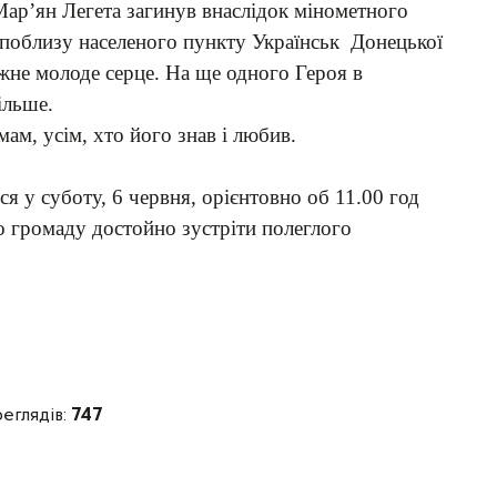
ар’ян Легета загинув внаслідок мінометного
 поблизу населеного пункту Українськ Донецької
ажне молоде серце. На ще одного Героя в
ільше.
ам, усім, хто його знав і любив.
я у суботу, 6 червня, орієнтовно об 11.00 год
о громаду достойно зустріти полеглого
реглядів:
747