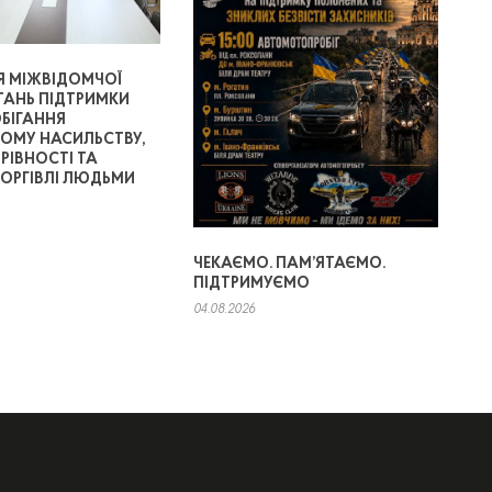
Я МІЖВІДОМЧОЇ
ТАНЬ ПІДТРИМКИ
ОБІГАННЯ
МУ НАСИЛЬСТВУ,
 РІВНОСТІ ТА
ТОРГІВЛІ ЛЮДЬМИ
ЧЕКАЄМО. ПАМ’ЯТАЄМО.
ПІДТРИМУЄМО
04.08.2026