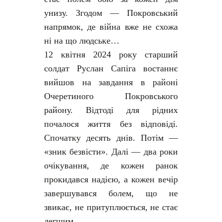
унизу. Згодом — Покровський
напрямок, де війна вже не схожа
ні на що людське…
12 квітня 2024 року старший
солдат Руслан Сапіга востаннє
вийшов на завдання в районі
Очеретиного Покровського
району. Відтоді для рідних
почалося життя без відповіді.
Спочатку десять днів. Потім —
«зник безвісти». Далі — два роки
очікування, де кожен ранок
прокидався надією, а кожен вечір
завершувався болем, що не
звикає, не притуплюється, не стає
легшим.