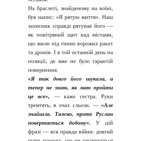
На браслеті, знайденому на воїні,
був напис: «Я рятую життя». Наш
захисник справді рятував його —
як повітряний щит над містами,
що жили під тінню ворожих ракет
та дронів. І в той останній день на
позиції, де вже не було гарантій
повернення.
«Я так довго його шукала, а
тепер не знаю, як маю пройти
це все»,
— каже сестра. Руки
тремтять, в очах сльози. —
«Але
знайшла. Тяжко, проте Руслан
повертається додому».
У цій
фразі — вся правда війни: довгий
шлях пошуку, що не закінчується