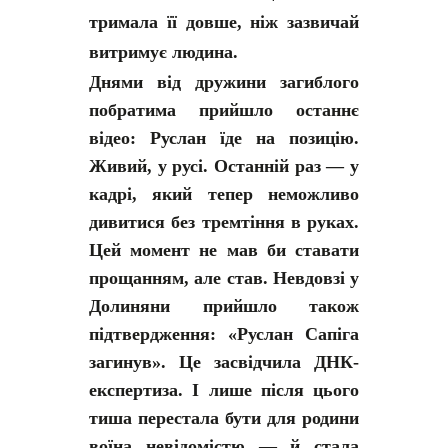
тримала її довше, ніж зазвичай
витримує людина.
Днями від дружини загиблого
побратима прийшло останнє
відео: Руслан їде на позицію.
Живий, у русі. Останній раз — у
кадрі, який тепер неможливо
дивитися без тремтіння в руках.
Цей момент не мав би ставати
прощанням, але став. Невдовзі у
Долиняни прийшло також
підтвердження: «Руслан Сапіга
загинув». Це засвідчила ДНК-
експертиза. І лише після цього
тиша перестала бути для родини
воїна невідомістю — й стала