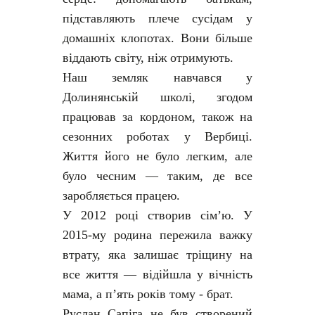
підставляють плече сусідам у
домашніх клопотах. Вони більше
віддають світу, ніж отримують.
Наш земляк навчався у
Долинянській школі, згодом
працював за кордоном, також на
сезонних роботах у Вербиці.
Життя його не було легким, але
було чесним — таким, де все
заробляється працею.
У 2012 році створив сім’ю. У
2015-му родина пережила важку
втрату, яка залишає тріщину на
все життя — відійшла у вічність
мама, а п’ять років тому - брат.
Руслан Сапіга не був створений