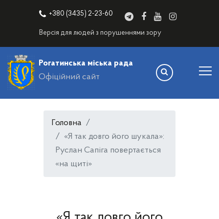
+380 (3435) 2-23-60
Версія для людей з порушеннями зору
Рогатинська міська рада
Офіційний сайт
Головна
«Я так довго його шукала»:
Руслан Сапіга повертається
«на щиті»
«Я так довго його