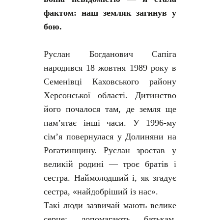
фактом: наш земляк загинув у
бою.
Руслан Богданович Сапіга
народився 18 жовтня 1989 року в
Семенівці Каховського району
Херсонської області. Дитинство
його почалося там, де земля ще
пам’ятає інші часи. У 1996-му
сім’я повернулася у Долиняни на
Рогатинщину. Руслан зростав у
великій родині — троє братів і
сестра. Наймолодший і, як згадує
сестра, «найдобріший із нас».
Такі люди зазвичай мають велике
серце: допомагають батькам,