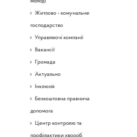
молоді
Житлово - комунальне
господарство
Управляючі компанії
Ваканcії
Громада
Актуально
Інклюзія
Безкоштовна правнича
допомога
Центр контролю та
профілактики хвороб