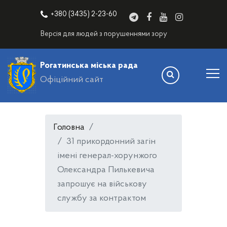
+380 (3435) 2-23-60
Версія для людей з порушеннями зору
Рогатинська міська рада
Офіційний сайт
Головна
31 прикордонний загін
імені генерал-хорунжого
Олександра Пилькевича
запрошує на військову
службу за контрактом