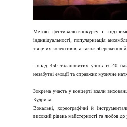
Метою фестивалю-конкурсу є підтримк
індивідуальності, популяризація ансамб
творчих колективів, а також збереження й
Понад 450 талановитих учнів із 40 най
незабутні емоції та справжнє музичне нат
Зокрема участь у концерті взяли вихован
Кудрика.
Вокальні, хореографічні й інструментал
високий рівень майстерності та любов до 