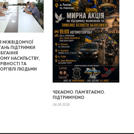
Я МІЖВІДОМЧОЇ
ТАНЬ ПІДТРИМКИ
ОБІГАННЯ
МУ НАСИЛЬСТВУ,
 РІВНОСТІ ТА
ТОРГІВЛІ ЛЮДЬМИ
ЧЕКАЄМО. ПАМ’ЯТАЄМО.
ПІДТРИМУЄМО
04.08.2026