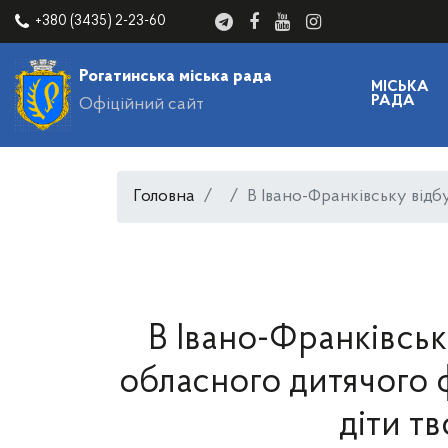
+380 (3435) 2-23-60
Рогатинська міська рада
МІСЬКА
РАДА
Офіційний сайт
Головна
В Івано-Франківську відб
В Івано-Франківськ
обласного дитячого
діти тв