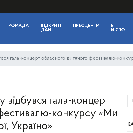
ГРОМАДА
ВІДКРИТІ
ПРЕСЦЕНТР
E-
ДАНІ
МІСТО
увся гала-концерт обласного дитячого фестивалю-конкурс
у відбувся гала-концерт
 фестивалю-конкурсу «Ми
ої, Україно»
КА