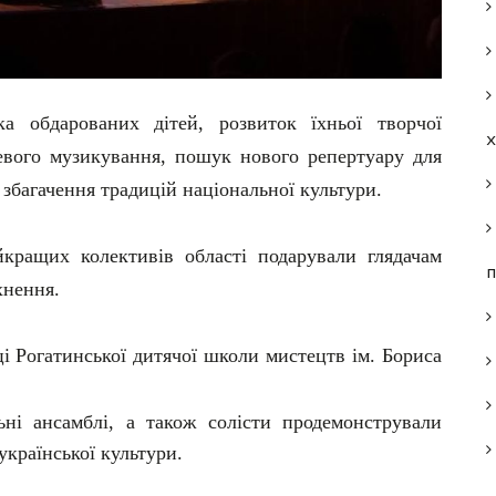
а обдарованих дітей, розвиток їхньої творчої
левого музикування, пошук нового репертуару для
 збагачення традицій національної культури.
кращих колективів області подарували глядачам
п
хнення.
ці Рогатинської дитячої школи мистецтв ім. Бориса
ьні ансамблі, а також солісти продемонстрували
української культури.