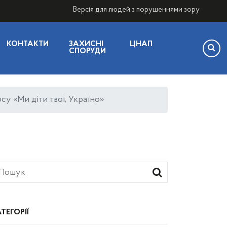
Версія для людей з порушеннями зору
КОНТАКТИ
ЗАХИСНІ
ЦНАП
СПОРУДИ
у «Ми діти твої, Україно»
ТЕГОРІЇ