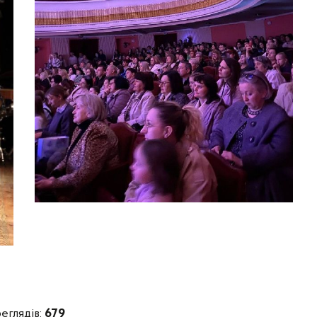
еглядів:
679