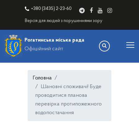
+380 (3435) 2-23-60
Версія для людей з порушеннями зору
Рогатинська міська рада
Офіційний сайт
Головна
Шановні споживачі! Буде
проводитися планова
перевірка протипожежного
водопостачання