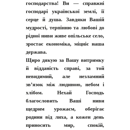
господарства! Ви — справжні
господарі української землі, її
серце й душа. Завдяки Вашій
мудрості, терпінню та любові до
рідної ниви живе опільське село,
зростає економіка, міцніє наша
держава.
Щиро дякую за Вашу витримку
й відданість справі, за той
невидимий, але незламний
зв’язок між людиною, небом і
хлібом. Нехай Господь
благословить Ваші ниви
щедрим урожаєм, оберігає
родини від лиха, а кожен день
приносить мир, спокій,