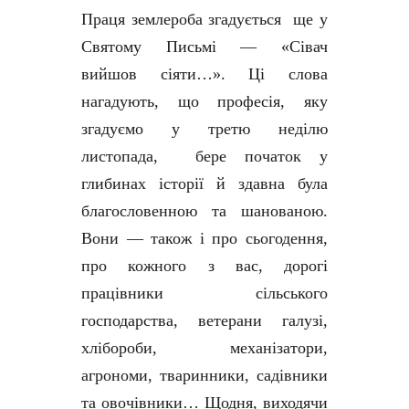
Праця землероба згадується ще у
Святому Письмі — «Сівач
вийшов сіяти…». Ці слова
нагадують, що професія, яку
згадуємо у третю неділю
листопада, бере початок у
глибинах історії й здавна була
благословенною та шанованою.
Вони — також і про сьогодення,
про кожного з вас, дорогі
працівники сільського
господарства, ветерани галузі,
хлібороби, механізатори,
агрономи, тваринники, садівники
та овочівники… Щодня, виходячи