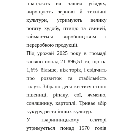
працюють на наших угіддях,
вирощують зернові й технічні
культури, утримують велику
рогату худобу, птицю та свиней,
займаються виробництвом і
переробкою продукції.
Під урожай 2025 року в громаді
засіяно понад 21 896,51 га, що на
1,6% більше, ніж торік, і свідчить
про розвиток та стабільність
галузі. Зібрано десятки тисяч тонн
пшениці, ріпаку, сої, ячменю,
соняшнику, картоплі. Триває збір
кукурудзи та інших культур.
У тваринницькому секторі
утримується понад 1570 голів