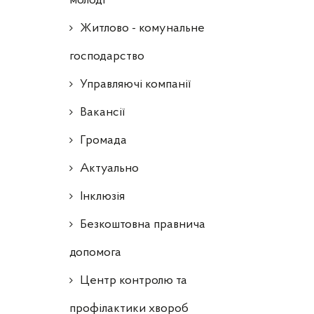
молоді
Житлово - комунальне
господарство
Управляючі компанії
Ваканcії
Громада
Актуально
Інклюзія
Безкоштовна правнича
допомога
Центр контролю та
профілактики хвороб