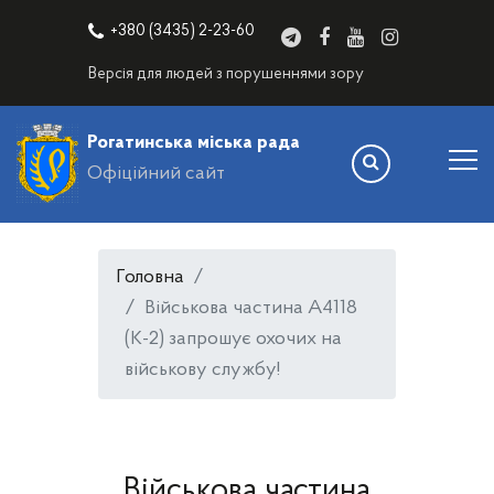
+380 (3435) 2-23-60
Версія для людей з порушеннями зору
Рогатинська міська рада
Офіційний сайт
Головна
Військова частина А4118
(К-2) запрошує охочих на
військову службу!
Військова частина